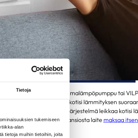
Tietoja
lämpöpumppu (myös vesi-ilmalämpöpumppu tai VILP
järjestelmä, joka päivittää kotisi lämmityksen suoraa
laisen asentama
laadukas järjestelmä leikkaa kotisi 
tilla. Valtavien säästöjen ansiosta laite
maksaa itsens
 ominaisuuksien tukemiseen
tiikka-alan
ietoja muihin tietoihin, joita