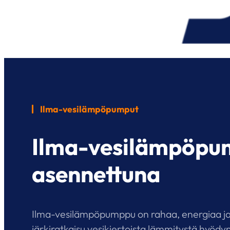
Ilma-vesilämpöpumput
Ilma-vesilämpöpu
asennettuna
Ilma-vesilämpöpumppu on rahaa, energiaa j
järkiratkaisu vesikiertoista lämmitystä hyödyn