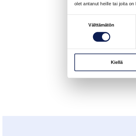
olet antanut heille tai joita o
Suostumuksen
Välttämätön
valinta
Kiellä