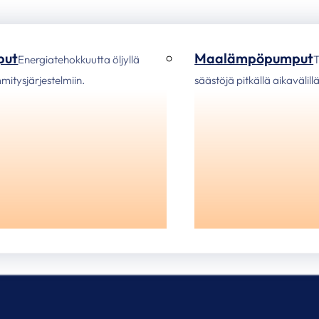
put
Maalämpöpumput
Energiatehokkuutta öljyllä
T
ämmitysjärjestelmiin.
säästöjä pitkällä aikavälillä