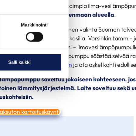
me markkinoiden laadukkaimpia ilma-vesilämpöp
a
,
Vantaalla
sekä
koko Uudenmaan alueella
.
Markkinointi
lämpöpumppu on erinomainen valinta Suomen talveen,
n myös kovemmillakin pakkasilla. Varsinkin tammi- ja
ämmittäminen voi tulla kalliiksi – ilmavesilämpöpumpull
uukaudessa. Ilmavesilämpöpumppu säästää selvää ra
Salli kaikki
ien –
pyydä tarjous jo tänään
ja ota askel kohti edull
ilämpöpumppu soveltuu jokaiseen kohteeseen, jos
toinen lämmitysjärjestelmä. Laite soveltuu sekä u
skohteisiin.
ksuton kartoituskäynti