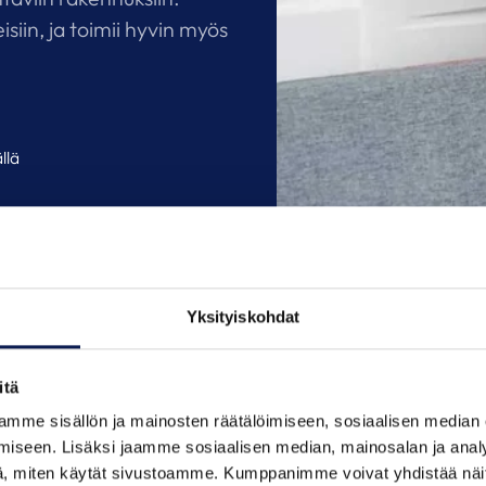
iin, ja toimii hyvin myös
llä
Yksityiskohdat
Ilmavesi
sa hankkimalla
lämmitys
Ammatti
itä
70 prosen
mme sisällön ja mainosten räätälöimiseen, sosiaalisen median
iseen. Lisäksi jaamme sosiaalisen median, mainosalan ja analy
takaisin.
ekniikan ratkaisut
, miten käytät sivustoamme. Kumppanimme voivat yhdistää näitä t