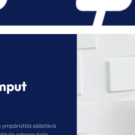
mput
a ympäristöä säästävä
täviin rakennuksiin.