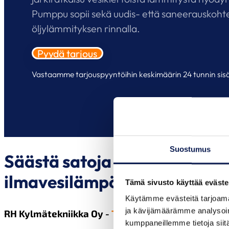
Pumppu sopii sekä uudis- että saneerauskohteis
öljylämmityksen rinnalla.
Pyydä tarjous
Vastaamme tarjouspyyntöihin keskimäärin 24 tunnin sisä
Suostumus
Säästä satoja euroja vuodes
ilmavesilämpöpumppu
Tämä sivusto käyttää eväste
Käytämme evästeitä tarjoama
ja kävijämäärämme analysoim
RH Kylmätekniikka Oy -
Taatusti tehokkaat kylmät
kumppaneillemme tietoja siitä