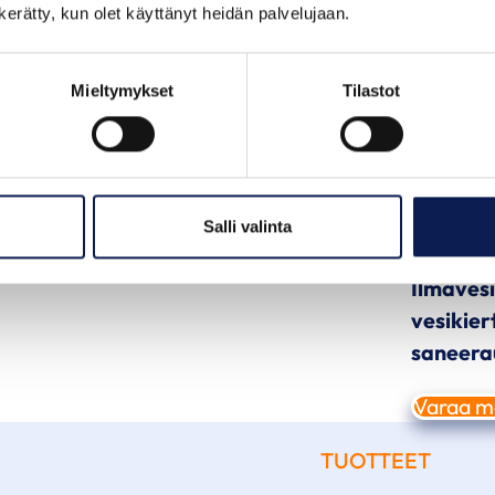
n kerätty, kun olet käyttänyt heidän palvelujaan.
Asennam
Espooss
Mieltymykset
Tilastot
Ilmavesi
toimimaa
öljyllä l
euroja k
Salli valinta
yksi läht
Ilmaves
vesikier
saneerau
Varaa ma
TUOTTEET