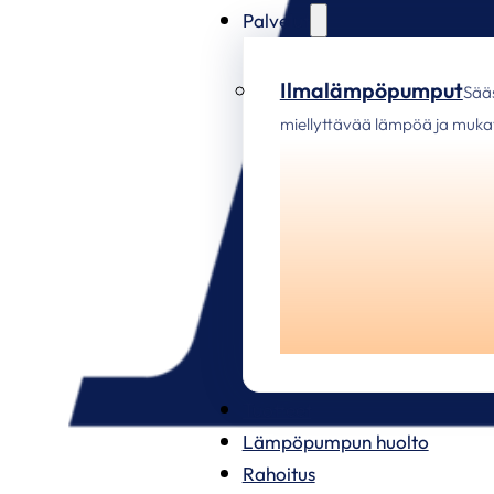
Palvelut
Ilmalämpöpumput
Sää
miellyttävää lämpöä ja mukav
Tuotteet
Lämpöpumpun huolto
Rahoitus