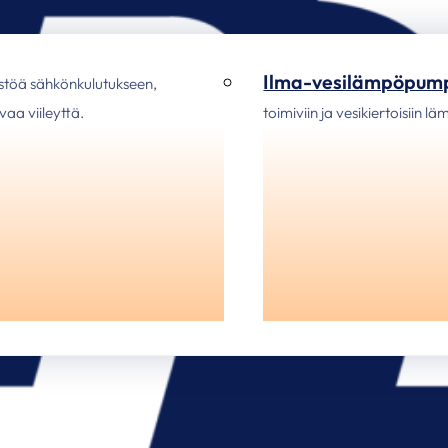
Ilma-vesilämpöpum
stöä sähkönkulutukseen,
aa viileyttä.
toimiviin ja vesikiertoisiin l