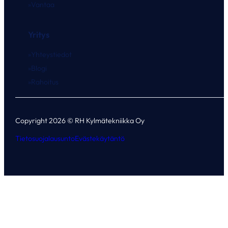
Vantaa
Yritys
Yhteystiedot
Blogi
Rahoitus
Copyright 2026 © RH Kylmätekniikka Oy
Tietosuojalausunto
Evästekäytäntö