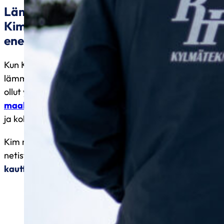
Lämmityskulut nousussa? Lue, miten
Kim Wanhatalo säästi rahaa ja
energiaa
Kun Kim Wanhatalo alkoi pohtia kodin
lämmitysjärjestelmän uusimista, hän huomasi, ettei
ollut yksin. Naapureilla oli jo käytössä
maalämpöpumppuja
ja
ilma-vesilämpöpumppuja
,
ja kokemukset olivat positiivisia.
Kim ryhtyi selvittämään vaihtoehtoja ja etsi tietoa
netistä.
RH Kylmätekniikka Oy löytyi Googlen
kautta
, ja kiinnostus heräsi heti.