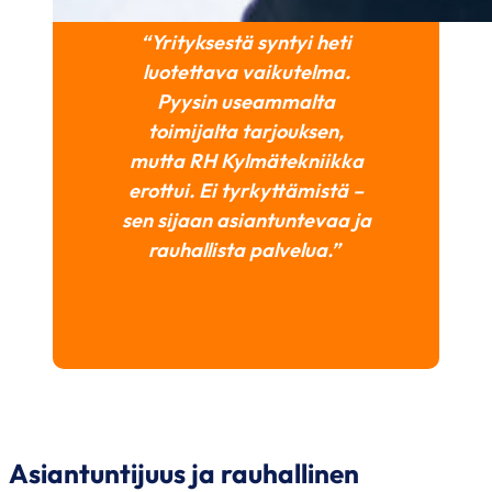
“Yrityksestä syntyi heti
luotettava vaikutelma.
Pyysin useammalta
toimijalta tarjouksen,
mutta RH Kylmätekniikka
erottui. Ei tyrkyttämistä –
sen sijaan asiantuntevaa ja
rauhallista palvelua.”
Asiantuntijuus ja rauhallinen