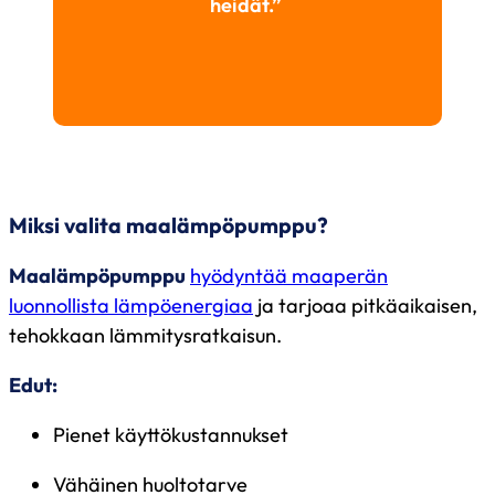
heidät.”
Miksi valita maalämpöpumppu?
Maalämpöpumppu
hyödyntää maaperän
luonnollista lämpöenergiaa
ja tarjoaa pitkäaikaisen,
tehokkaan lämmitysratkaisun.
Edut:
Pienet käyttökustannukset
Vähäinen huoltotarve