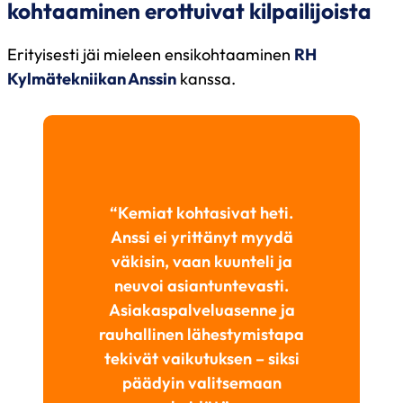
kohtaaminen erottuivat kilpailijoista
Erityisesti jäi mieleen ensikohtaaminen
RH
Kylmätekniikan Anssin
kanssa.
“Kemiat kohtasivat heti.
Anssi ei yrittänyt myydä
väkisin, vaan kuunteli ja
neuvoi asiantuntevasti.
Asiakaspalveluasenne ja
rauhallinen lähestymistapa
tekivät vaikutuksen – siksi
päädyin valitsemaan