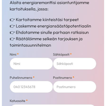
Aloita energiaremonttisi asiantuntijamme
kartoituksella, jossa:
👉 Kartoitamme kiinteistösi tarpeet
👉 Laskemme energiansäästöpotentiaalin
👉 Ehdotamme sinulle parhaan ratkaisun
👉 Räätälöimme selkeän tarjouksen ja
toimintasuunnitelman
Nimi
*
Sähköposti
*
Puhelinnumero
*
Postinumero
*
Katuosoite
*