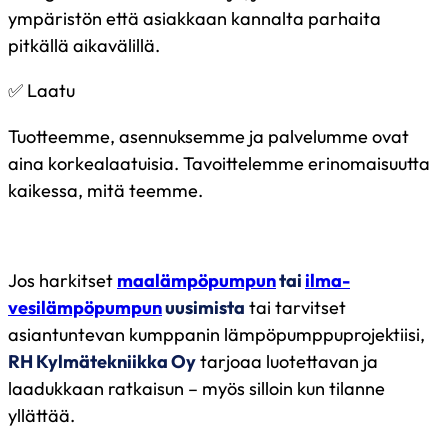
ympäristön että asiakkaan kannalta parhaita
pitkällä aikavälillä.
✅ Laatu
Tuotteemme, asennuksemme ja palvelumme ovat
aina korkealaatuisia. Tavoittelemme erinomaisuutta
kaikessa, mitä teemme.
Jos harkitset
maalämpöpumpun
tai
ilma-
vesilämpöpumpun
uusimista
tai tarvitset
asiantuntevan kumppanin lämpöpumppuprojektiisi,
RH Kylmätekniikka Oy
tarjoaa luotettavan ja
laadukkaan ratkaisun – myös silloin kun tilanne
yllättää.