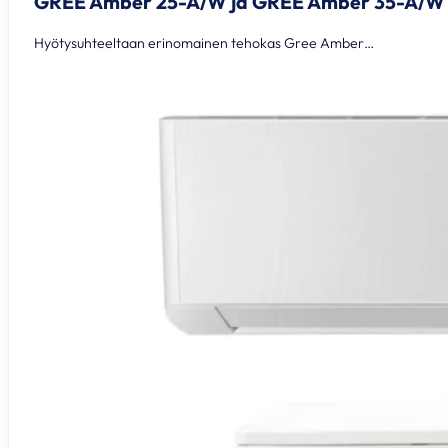
GREE Amber 25-A/W ja GREE Amber 35-A/W
Hyötysuhteeltaan erinomainen tehokas Gree Amber…