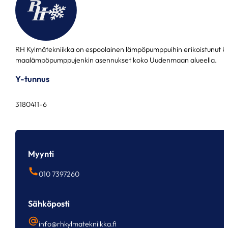
RH Kylmätekniikka on espoolainen lämpöpumppuihin erikoistunut k
maalämpöpumppujenkin asennukset koko Uudenmaan alueella.
Y-tunnus
3180411-6
Myynti
010 7397260
Sähköposti
info@rhkylmatekniikka.fi