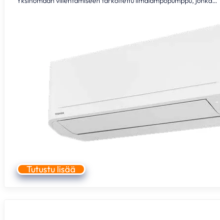
Yksinomaan viilentämiseen tarkoitettu ilmalämpöpumppu, jonka…
Tutustu lisää