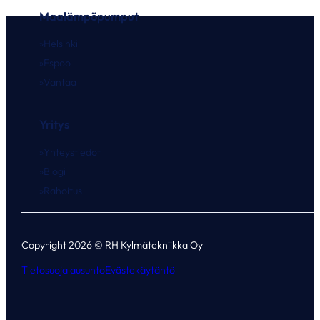
Maalämpöpumput
Helsinki
Espoo
Vantaa
Yritys
Yhteystiedot
Blogi
Rahoitus
Copyright 2026 © RH Kylmätekniikka Oy
Tietosuojalausunto
Evästekäytäntö