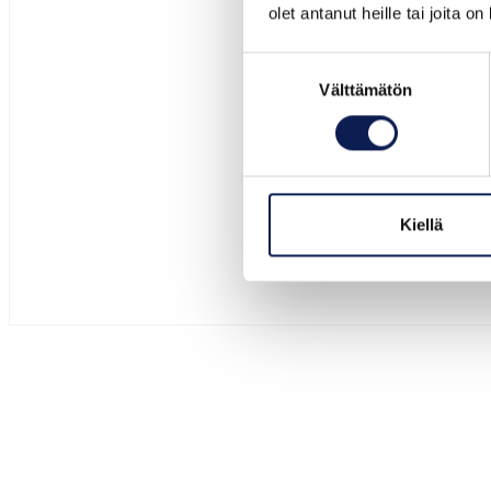
olet antanut heille tai joita o
Suostumuksen
Välttämätön
valinta
Kiellä