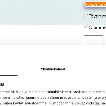
Pyydä tarj
✅ Täysin m
✅ Olemme s
Kuvaus
Parasta L
Yksityiskohdat
Mitsubishi
itä
talviolosu
mme sisällön ja mainosten räätälöimiseen, sosiaalisen median
nimelliste
iseen. Lisäksi jaamme sosiaalisen median, mainosalan ja analy
pakkasessa
, miten käytät sivustoamme. Kumppanimme voivat yhdistää näitä t