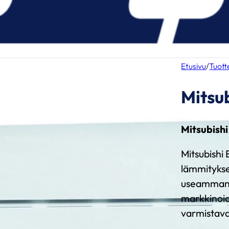
Etusivu
/
Tuott
Mitsub
Mitsubish
Mitsubishi
lämmitykse
useamman v
markkinoid
varmistav