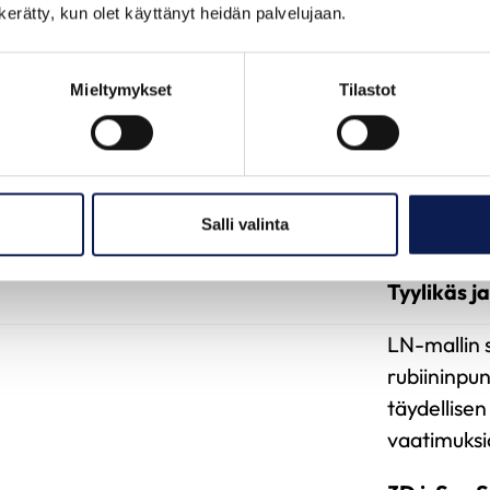
kylmimpinä
n kerätty, kun olet käyttänyt heidän palvelujaan.
Kaksoissi
Mieltymykset
Tilastot
LN-mallin s
mahdollist
Kaksoissii
tasaisemmin
Salli valinta
ilmaa saman
Tyylikäs j
LN-mallin s
rubiininpu
täydellisen
vaatimuksi