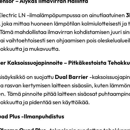
ensor – Älykäs Ilmavirran Hallinta
 Electric LN -ilmalämpöpumpussa on ainutlaatuinen
3
 joka mittaa huoneen lämpötilan kolmiulotteisesti ja 
Tämä mahdollistaa ilmavirran kohdistamisen juuri sin
tai vaihtoehtoisesti sen ohjaamisen pois oleskelualue
okkuutta ja mukavuutta.
er Kaksoissuojapinnoite – Pitkäkestoista Tehokk
sisäyksikkö on suojattu
Dual Barrier
-kaksoissuojapin
 ja rasvan kertymisen laitteen sisäosiin, kuten lämmön
n. Tämä pinnoite pitää laitteen sisäosat puhtaampina,
okkuutta ja pidentää sen käyttöikää.
ad Plus -Ilmanpuhdistus