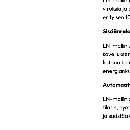
LN-mallin
viruksia j
erityisen tä
Sisäänrak
LN-mallin 
sovelluksen
kotona tai 
energiankul
Automaatt
LN-mallin 
tilaan, hy
ja säästää