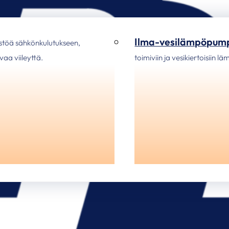
Ilma-vesilämpöpum
stöä sähkönkulutukseen,
aa viileyttä.
toimiviin ja vesikiertoisiin l