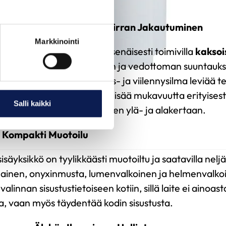
 päivinä.
ivekkeet – Tasainen Ilmavirran Jakautuminen
Markkinointi
isäyksikkö on varustettu itsenäisesti toimivilla
kaksoi
avat ilmavirran tarkemman ja vedottoman suuntauks
vekkeiden ansiosta lämmitys- ja viilennysilma leviää
 koko huoneeseen, mikä lisää mukavuutta erityisesti 
Salli kaikki
aikaisesti eri suuntiin, kuten ylä- ja alakertaan.
a Kompakti Muotoilu
isäyksikkö on tyylikkäästi muotoiltu ja saatavilla nel
nainen, onyxinmusta, lumenvalkoinen ja helmenvalkoi
 valinnan sisustustietoiseen kotiin, sillä laite ei ainoas
a, vaan myös täydentää kodin sisustusta.