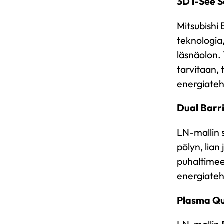
3D i-See S
Mitsubishi
teknologia,
läsnäolon. 
tarvitaan, 
energiateh
Dual Barri
LN-mallin 
pölyn, lian
puhaltimee
energiateh
Plasma Qu