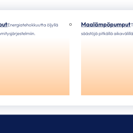
put
Maalämpöpumput
Energiatehokkuutta öljyllä
T
ämmitysjärjestelmiin.
säästöjä pitkällä aikavälillä