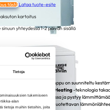
ous tästä
Lataa tuote-esite
aksuton kartoitus
inuun yhteydessä 1-2 päivän sisällä
ämmitystehoa Pohjolan Talviin
Tietoja
 Electric LN -ilmalämpöpumppu on suunniteltu kest
hteet. Sen edistynyt
Hyper Heating
-teknologia takaa,
 ominaisuuksien tukemiseen
honsa vielä -15 °C lämpötilassa ja pystyy lämmittämä
tiikka-alan
. Tämä tekee LN-mallista luotettavan lämmönlähte
ietoja muihin tietoihin, joita