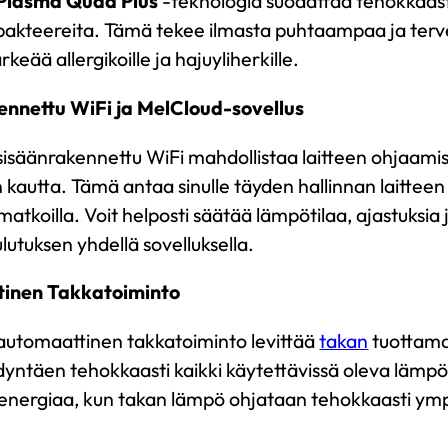
Plasma Quad Plus
-teknologia suodattaa tehokkaasti 
a bakteereita. Tämä tekee ilmasta puhtaampaa ja ter
rkeää allergikoille ja hajuyliherkille.
ennettu WiFi ja MelCloud-sovellus
sisäänrakennettu WiFi mahdollistaa laitteen ohjaami
 kautta. Tämä antaa sinulle täyden hallinnan laitteen a
matkoilla. Voit helposti säätää lämpötilaa, ajastuksia 
utuksen yhdellä sovelluksella.
inen Takkatoiminto
automaattinen takkatoiminto levittää
takan
tuottama
ödyntäen tehokkaasti kaikki käytettävissä oleva lämp
 energiaa, kun takan lämpö ohjataan tehokkaasti ym