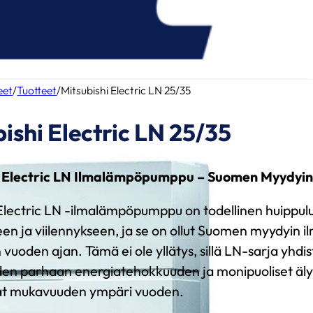
eet
/
Tuotteet
/
Mitsubishi Electric LN 25/35
ishi Electric LN 25/35
i Electric LN Ilmalämpöpumppu – Suomen Myydy
 Electric LN -ilmalämpöpumppu on todellinen huippul
en ja viilennykseen, ja se on ollut Suomen myydyin
uoden ajan. Tämä ei ole yllätys, sillä LN-sarja yhdis
en parhaan energiatehokkuuden ja monipuoliset älyt
at mukavuuden ympäri vuoden.