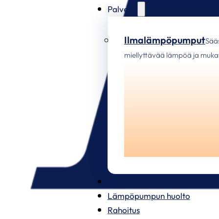
Palvelut
Ilmalämpöpumput
Sää
miellyttävää lämpöä ja mukav
Tuotteet
Lämpöpumpun huolto
Rahoitus