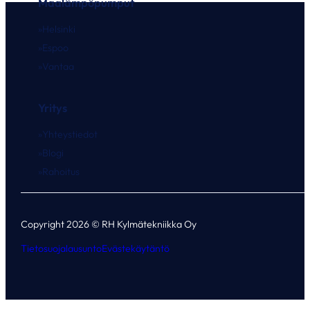
Maalämpöpumput
Helsinki
Espoo
Vantaa
Yritys
Yhteystiedot
Blogi
Rahoitus
Copyright 2026 © RH Kylmätekniikka Oy
Tietosuojalausunto
Evästekäytäntö