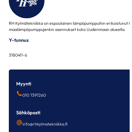
RH Kylmätekniikka on espoolainen lämpöpumppuihin erikoistunut k
maalämpöpumppujenkin asennukset koko Uudenmaan alueella.
Y-tunnus
3180411-6
Myynti
010 7397260
Sähköposti
info@rhkylmatekniikka.fi