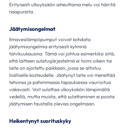
Erityisesti ulkoyksikön aiheuttama melu voi häiritä
naapureita.
Jäätymisongelmat
Ilmavesilämpöpumput voivat kohdata
jäätymisongelmia erityisesti kylminä
talvikuukausina. Tämä voi johtua esimerkiksi siitä,
että laitteen sulatusjärjestelmä ei toimi oikein tai
laite on sijoitettu paikkaan, jossa se altistuu
liialliselle kosteudelle. Jäätynyt laite voi menettää
tehonsa ja pahimmassa tapauksessa vaurioitua
vakavasti. Voit sulattaa ulkoyksikön lämpimällä
vedellä, mutta muista, että sulattaminen ei poista
jäätymisen taustalla olevaa ongelmaan.
Heikentynyt suorituskyky