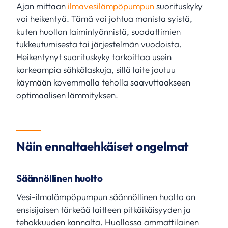
Ajan mittaan
ilmavesilämpöpumpun
suorituskyky
voi heikentyä. Tämä voi johtua monista syistä,
kuten huollon laiminlyönnistä, suodattimien
tukkeutumisesta tai järjestelmän vuodoista.
Heikentynyt suorituskyky tarkoittaa usein
korkeampia sähkölaskuja, sillä laite joutuu
käymään kovemmalla teholla saavuttaakseen
optimaalisen lämmityksen.
Näin ennaltaehkäiset ongelmat
Säännöllinen huolto
Vesi-ilmalämpöpumpun säännöllinen huolto on
ensisijaisen tärkeää laitteen pitkäikäisyyden ja
tehokkuuden kannalta. Huollossa ammattilainen