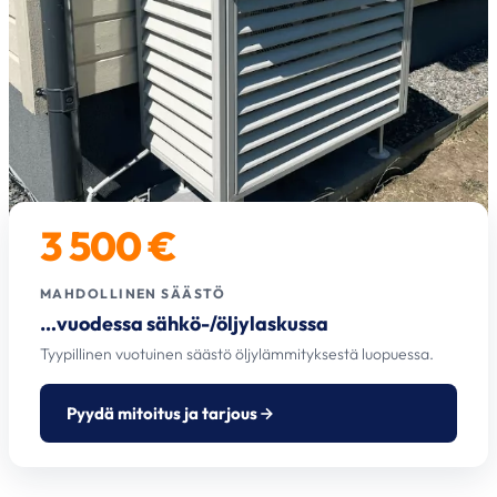
3 500 €
MAHDOLLINEN SÄÄSTÖ
…vuodessa sähkö-/öljylaskussa
Tyypillinen vuotuinen säästö öljylämmityksestä luopuessa.
Pyydä mitoitus ja tarjous