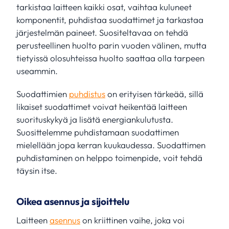
tarkistaa laitteen kaikki osat, vaihtaa kuluneet
komponentit, puhdistaa suodattimet ja tarkastaa
järjestelmän paineet. Suositeltavaa on tehdä
perusteellinen huolto parin vuoden välinen, mutta
tietyissä olosuhteissa huolto saattaa olla tarpeen
useammin.
Suodattimien
puhdistus
on erityisen tärkeää, sillä
likaiset suodattimet voivat heikentää laitteen
suorituskykyä ja lisätä energiankulutusta.
Suosittelemme puhdistamaan suodattimen
mielellään jopa kerran kuukaudessa. Suodattimen
puhdistaminen on helppo toimenpide, voit tehdä
täysin itse.
Oikea asennus ja sijoittelu
Laitteen
asennus
on kriittinen vaihe, joka voi