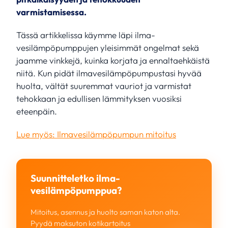
varmistamisessa.
Tässä artikkelissa käymme läpi ilma-
vesilämpöpumppujen yleisimmät ongelmat sekä
jaamme vinkkejä, kuinka korjata ja ennaltaehkäistä
niitä. Kun pidät ilmavesilämpöpumpustasi hyvää
huolta, vältät suuremmat vauriot ja varmistat
tehokkaan ja edullisen lämmityksen vuosiksi
eteenpäin.
Lue myös: Ilmavesilämpöpumpun mitoitus
Suunnitteletko ilma-
vesilämpöpumppua?
Mitoitus, asennus ja huolto saman katon alta.
Pyydä maksuton kotikartoitus