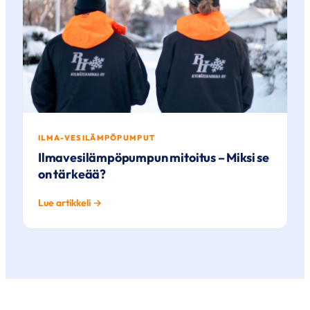
ILMA-VESILÄMPÖPUMPUT
Ilmavesilämpöpumpun mitoitus – Miksi se
on tärkeää?
Lue artikkeli →