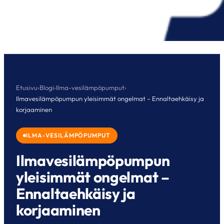
Etusivu
›
Blogi
›
Ilma-vesilämpöpumput
›
Ilmavesilämpöpumpun yleisimmät ongelmat – Ennaltaehkäisy ja
korjaaminen
ILMA-VESILÄMPÖPUMPUT
Ilmavesilämpöpumpun
yleisimmät ongelmat –
Ennaltaehkäisy ja
korjaaminen