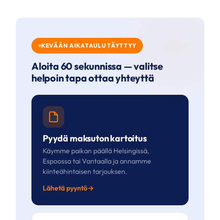
KEVÄÄN AIKATAULU TÄYTTYY
Aloita 60 sekunnissa — valitse
helpoin tapa ottaa yhteyttä
Pyydä maksuton kartoitus
Käymme paikan päällä Helsingissä,
Espoossa tai Vantaalla ja annamme
kiinteähintaisen tarjouksen.
Lähetä pyyntö