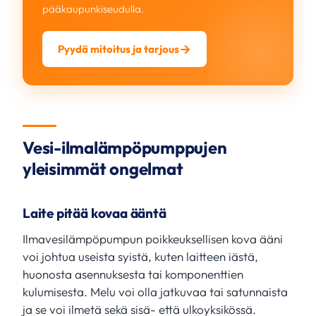
pääkaupunkiseudulla.
Pyydä mitoitus ja tarjous
Vesi-ilmalämpöpumppujen
yleisimmät ongelmat
Laite pitää kovaa ääntä
Ilmavesilämpöpumpun poikkeuksellisen kova ääni
voi johtua useista syistä, kuten laitteen iästä,
huonosta asennuksesta tai komponenttien
kulumisesta. Melu voi olla jatkuvaa tai satunnaista
ja se voi ilmetä sekä sisä- että ulkoyksikössä.