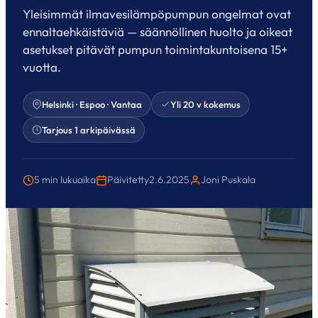
Yleisimmät ilmavesilämpöpumpun ongelmat ovat
ennaltaehkäistäviä — säännöllinen huolto ja oikeat
asetukset pitävät pumpun toimintakuntoisena 15+
vuotta.
Helsinki · Espoo · Vantaa
Yli 20 v kokemus
Tarjous 1 arkipäivässä
5 min lukuaika
Päivitetty
2.6.2025
Joni Puskala