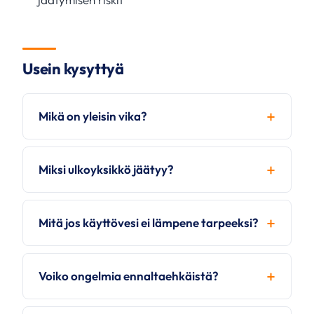
Usein kysyttyä
Mikä on yleisin vika?
Miksi ulkoyksikkö jäätyy?
Mitä jos käyttövesi ei lämpene tarpeeksi?
Voiko ongelmia ennaltaehkäistä?