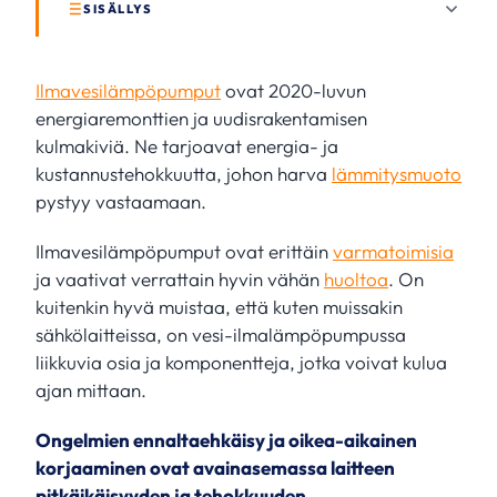
SISÄLLYS
Ilmavesilämpöpumput
ovat 2020-luvun
energiaremonttien ja uudisrakentamisen
kulmakiviä. Ne tarjoavat energia- ja
kustannustehokkuutta, johon harva
lämmitysmuoto
pystyy vastaamaan.
Ilmavesilämpöpumput ovat erittäin
varmatoimisia
ja vaativat verrattain hyvin vähän
huoltoa
. On
kuitenkin hyvä muistaa, että kuten muissakin
sähkölaitteissa, on vesi-ilmalämpöpumpussa
liikkuvia osia ja komponentteja, jotka voivat kulua
ajan mittaan.
Ongelmien ennaltaehkäisy ja oikea-aikainen
korjaaminen ovat avainasemassa laitteen
pitkäikäisyyden ja tehokkuuden