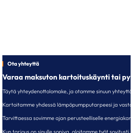
Ota yhteyttä
Varaa maksuton kartoituskäynti tai py
Täytä yhteydenottolomake, ja otamme sinuun yhteyttä 
Kartoitamme yhdessä lämpöpumpputarpeesi ja vastaamm
Tarvittaessa sovimme ajan perusteelliselle energiakarto
Kun tarjous on sinulle sopiva, aloitamme työt sovitusti 