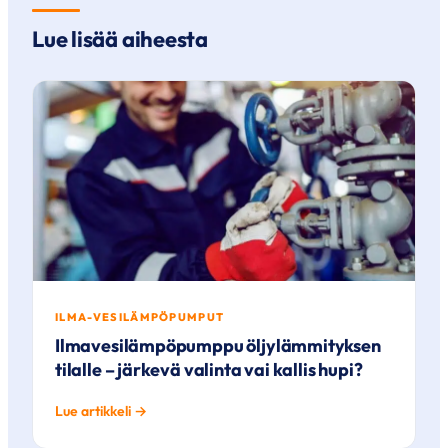
Lue lisää aiheesta
ILMA-VESILÄMPÖPUMPUT
Ilmavesilämpöpumppu öljylämmityksen
tilalle – järkevä valinta vai kallis hupi?
Lue artikkeli →