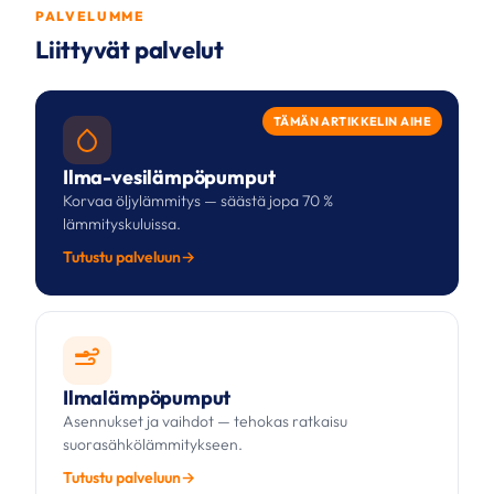
PALVELUMME
Liittyvät palvelut
TÄMÄN ARTIKKELIN AIHE
Ilma-vesilämpöpumput
Korvaa öljylämmitys — säästä jopa 70 %
lämmityskuluissa.
Tutustu palveluun
Ilmalämpöpumput
Asennukset ja vaihdot — tehokas ratkaisu
suorasähkölämmitykseen.
Tutustu palveluun