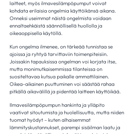
laitteet, myös ilmavesilämpöpumput voivat
kohdata erilaisia ongelmia käyttöikänsä aikana.
Onneksi useimmat näistä ongelmista voidaan
ennaltaehkäistä säännöllisellä huollolla ja
oikeaoppisella käytöllä.
Kun ongelma ilmenee, on tärkeää tunnistaa se
ajoissa ja ryhtyä tarvittaviin toimenpiteisiin.
Joissakin tapauksissa ongelman voi korjata itse,
mutta monimutkaisemmissa tilanteissa on
suositeltavaa kutsua paikalle ammattilainen.
Oikea-aikainen puuttuminen voi säästää rahaa
pitkällä aikavälillä ja pidentää laitteen käyttöikää.
Ilmavesilämpöpumpun hankinta ja ylläpito
vaativat sitoutumista ja huolellisuutta, mutta niiden
tuomat hyödyt – kuten alhaisemmat
lämmityskustannukset, parempi sisäilman laatu ja