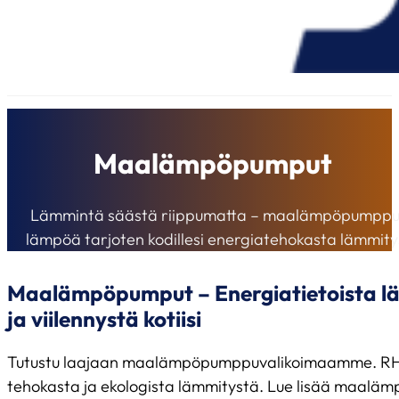
Maalämpöpumput
Lämmintä säästä riippumatta – maalämpöpumppu
lämpöä tarjoten kodillesi energiatehokasta lämmity
Maalämpöpumput – Energiatietoista 
ja viilennystä kotiisi
Tutustu laajaan maalämpöpumppuvalikoimaamme. RH Ky
tehokasta ja ekologista lämmitystä. Lue lisää maalämpö