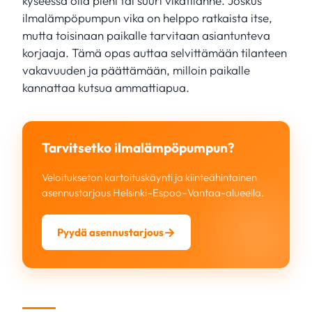
kyseessä olla pieni tai suuri vikatilanne. Joskus
ilmalämpöpumpun vika on helppo ratkaista itse,
mutta toisinaan paikalle tarvitaan asiantunteva
korjaaja. Tämä opas auttaa selvittämään tilanteen
vakavuuden ja päättämään, milloin paikalle
kannattaa kutsua ammattiapua.
Tarvitsetko ilmalämpöpumpun?
Veloitukseton kartoituskäynti ja kiinteähintainen
asennustarjous Helsinki–Espoo–Vantaa-alueella.
Pyydä asennustarjous