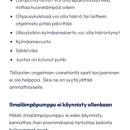
mittaa huonelämpöä oikein
Ohjausyksikössä voi olla häiriö tai laitteen
ohjelmisto pitää päivittää
Ulkoyksikön kylmäainekierto voi olla häiriintynyt
Kylmäainevuoto
Sähkövika
Juotos on kulunut puhki
Tällaisten ongelmien vianetsintä saati korjaaminen
ei ole helppoa. Siksi ne on syytä jättää
ammattilaiselle.
Ilmalämpöpumppu ei käynnisty ollenkaan
Mikäli ilmalämpöpumppu ei edes käynnisty,
kannattaa ihan ensimmäisenä tarkistaa kaikista
helpoimmat asiat: