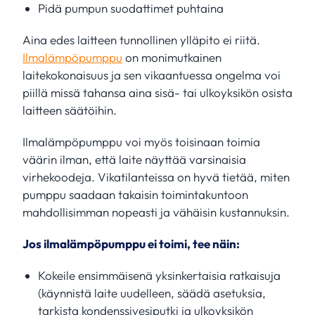
Pidä pumpun suodattimet puhtaina
Aina edes laitteen tunnollinen ylläpito ei riitä.
Ilmalämpöpumppu
on monimutkainen
laitekokonaisuus ja sen vikaantuessa ongelma voi
piillä missä tahansa aina sisä- tai ulkoyksikön osista
laitteen säätöihin.
Ilmalämpöpumppu voi myös toisinaan toimia
väärin ilman, että laite näyttää varsinaisia
virhekoodeja. Vikatilanteissa on hyvä tietää, miten
pumppu saadaan takaisin toimintakuntoon
mahdollisimman nopeasti ja vähäisin kustannuksin.
Jos ilmalämpöpumppu ei toimi, tee näin:
Kokeile ensimmäisenä yksinkertaisia ratkaisuja
(käynnistä laite uudelleen, säädä asetuksia,
tarkista kondenssivesiputki ja ulkoyksikön