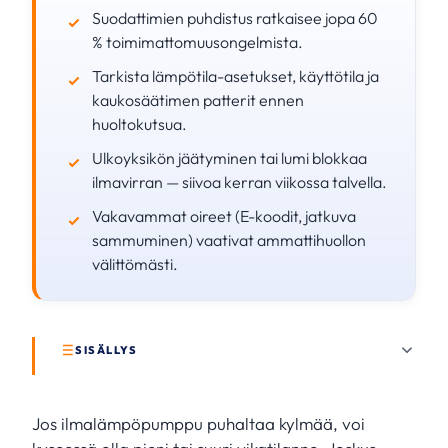
Suodattimien puhdistus ratkaisee jopa 60
% toimimattomuusongelmista.
Tarkista lämpötila-asetukset, käyttötila ja
kaukosäätimen patterit ennen
huoltokutsua.
Ulkoyksikön jäätyminen tai lumi blokkaa
ilmavirran — siivoa kerran viikossa talvella.
Vakavammat oireet (E-koodit, jatkuva
sammuminen) vaativat ammattihuollon
välittömästi.
SISÄLLYS
Jos ilmalämpöpumppu puhaltaa kylmää, voi