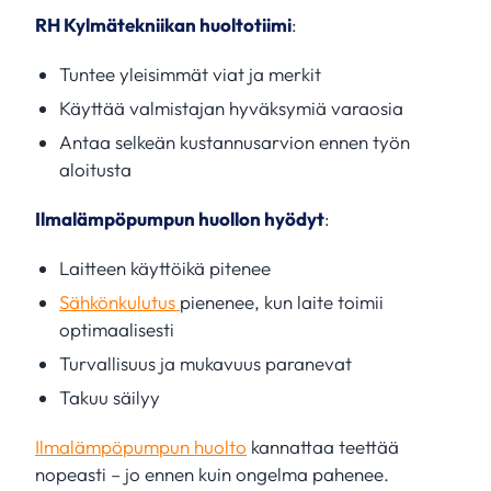
RH Kylmätekniikan huoltotiimi
:
Tuntee yleisimmät viat ja merkit
Käyttää valmistajan hyväksymiä varaosia
Antaa selkeän kustannusarvion ennen työn
aloitusta
Ilmalämpöpumpun huollon hyödyt
:
Laitteen käyttöikä pitenee
Sähkönkulutus
pienenee, kun laite toimii
optimaalisesti
Turvallisuus ja mukavuus paranevat
Takuu säilyy
Ilmalämpöpumpun huolto
kannattaa teettää
nopeasti – jo ennen kuin ongelma pahenee.