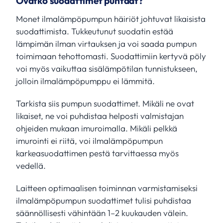
Ovatko suodattimet puhtaat?
Monet ilmalämpöpumpun häiriöt johtuvat likaisista
suodattimista. Tukkeutunut suodatin estää
lämpimän ilman virtauksen ja voi saada pumpun
toimimaan tehottomasti. Suodattimiin kertyvä pöly
voi myös vaikuttaa sisälämpötilan tunnistukseen,
jolloin ilmalämpöpumppu ei lämmitä.
Tarkista siis pumpun suodattimet. Mikäli ne ovat
likaiset, ne voi puhdistaa helposti valmistajan
ohjeiden mukaan imuroimalla. Mikäli pelkkä
imurointi ei riitä, voi ilmalämpöpumpun
karkeasuodattimen pestä tarvittaessa myös
vedellä.
Laitteen optimaalisen toiminnan varmistamiseksi
ilmalämpöpumpun suodattimet tulisi puhdistaa
säännöllisesti vähintään 1–2 kuukauden välein.