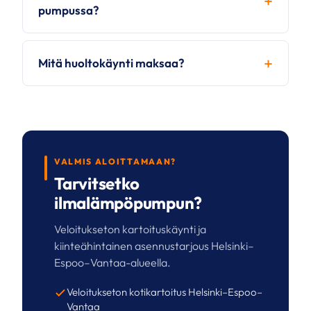
pumpussa?
Mitä huoltokäynti maksaa?
VALMIS ALOITTAMAAN?
Tarvitsetko
ilmalämpöpumpun?
Veloitukseton kartoituskäynti ja
kiinteähintainen asennustarjous Helsinki–
Espoo–Vantaa-alueella.
Veloitukseton kotikartoitus Helsinki–Espoo–
Vantaa