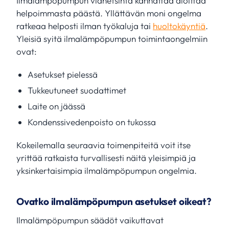
Ilmalämpöpumpun vianetsintä kannattaa aloittaa
helpoimmasta päästä. Yllättävän moni ongelma
ratkeaa helposti ilman työkaluja tai
huoltokäyntiä
.
Yleisiä syitä ilmalämpöpumpun toimintaongelmiin
ovat:
Asetukset pielessä
Tukkeutuneet suodattimet
Laite on jäässä
Kondenssivedenpoisto on tukossa
Kokeilemalla seuraavia toimenpiteitä voit itse
yrittää ratkaista turvallisesti näitä yleisimpiä ja
yksinkertaisimpia ilmalämpöpumpun ongelmia.
Ovatko ilmalämpöpumpun asetukset oikeat?
Ilmalämpöpumpun säädöt vaikuttavat