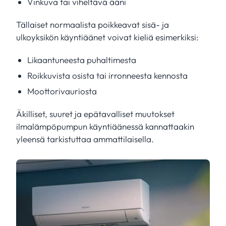
Vinkuva tai viheltävä ääni
Tällaiset normaalista poikkeavat sisä- ja
ulkoyksikön käyntiäänet voivat kieliä esimerkiksi:
Likaantuneesta puhaltimesta
Roikkuvista osista tai irronneesta kennosta
Moottorivauriosta
Äkilliset, suuret ja epätavalliset muutokset
ilmalämpöpumpun käyntiäänessä kannattaakin
yleensä tarkistuttaa ammattilaisella.