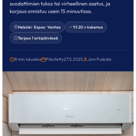
suodattimien tukos tai virheellinen asetus, ja
korjaus onnistuu usein 15 minuutissa.
Helsinki · Espoo · Vantaa
Yli 20 v kokemus
Tarjous 1 arkipäivässä
8 min lukuaika
Päivitetty
27.5.2025
Joni Puskala