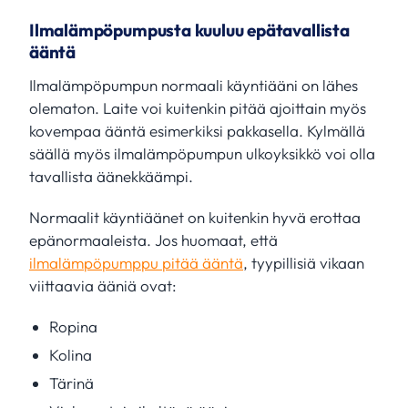
Ilmalämpöpumpusta kuuluu epätavallista
ääntä
Ilmalämpöpumpun normaali käyntiääni on lähes
olematon. Laite voi kuitenkin pitää ajoittain myös
kovempaa ääntä esimerkiksi pakkasella. Kylmällä
säällä myös ilmalämpöpumpun ulkoyksikkö voi olla
tavallista äänekkäämpi.
Normaalit käyntiäänet on kuitenkin hyvä erottaa
epänormaaleista. Jos huomaat, että
ilmalämpöpumppu pitää ääntä
, tyypillisiä vikaan
viittaavia ääniä ovat:
Ropina
Kolina
Tärinä