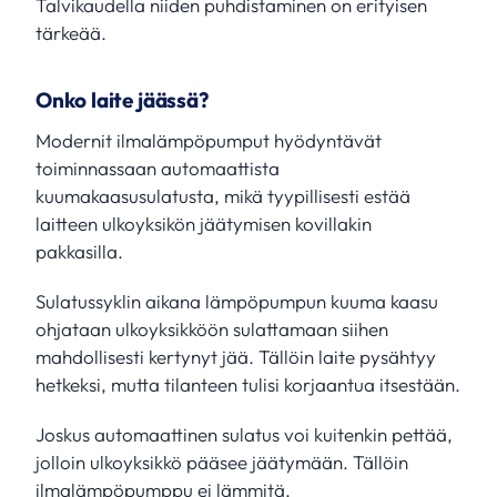
Talvikaudella niiden puhdistaminen on erityisen
tärkeää.
Onko laite jäässä?
Modernit ilmalämpöpumput hyödyntävät
toiminnassaan automaattista
kuumakaasusulatusta, mikä tyypillisesti estää
laitteen ulkoyksikön jäätymisen kovillakin
pakkasilla.
Sulatussyklin aikana lämpöpumpun kuuma kaasu
ohjataan ulkoyksikköön sulattamaan siihen
mahdollisesti kertynyt jää. Tällöin laite pysähtyy
hetkeksi, mutta tilanteen tulisi korjaantua itsestään.
Joskus automaattinen sulatus voi kuitenkin pettää,
jolloin ulkoyksikkö pääsee jäätymään. Tällöin
ilmalämpöpumppu ei lämmitä.