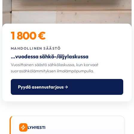
1 800 €
MAHDOLLINEN SÄÄSTÖ
…vuodessa sähkö-/öljylaskussa
Vuosittainen säästö sähkölaskussa, kun korvaat
suorasähkölämmityksen ilmalämpöpumpulla.
Pyydä asennustarjous
LYHYESTI