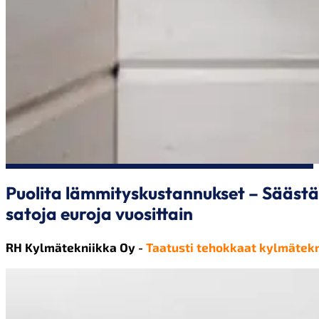
Puolita lämmityskustannukset – Säästä
satoja euroja vuosittain
RH Kylmätekniikka Oy -
Taatusti tehokkaat kylmätekn