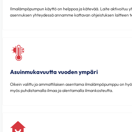
Ilmalämpöpumpun käyttö on helppoa ja kätevää. Laite aktivoituu yh
asennuksen yhteydessä annamme kattavan ohjeistuksen laitteen te
Asuinmukavuutta vuoden ympäri
Oikein valittu ja ammattilaisen asentama ilmalämpöpumppu on hyödy
myös puhdistamalla ilmaa ja alentamalla ilmankosteutta.