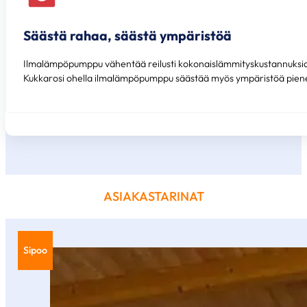
Säästä rahaa, säästä ympäristöä
Ilmalämpöpumppu vähentää reilusti kokonaislämmityskustannuksia ete
Kukkarosi ohella ilmalämpöpumppu säästää myös ympäristöä pienen
ASIAKASTARINAT
Sipoo