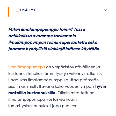
SISÄLLYS
Miten ilmalämpöpumppu toimii? Tässä
artikkelissa avaamme tarkemmin
ilmalämpöpumpun toimintaperiaatetta sekä
jaamme hyödyllisiä vinkkejä laitteen käyttöön.
Ilmalämpöpumppu
on ympäristöystävällinen ja
kustannustehokas lämmitys- ja viilennysratkaisu.
Laadukas ilmalämpöpumppu auttaa pitämään
sisäilman miellyttävänä koko vuoden ympäri
hyvin
matalilla kustannuksilla.
Oikein mitoitettuna
ilmalämpöpumppu voi laskea kodin
lämmityskustannukset jopa puoleen.