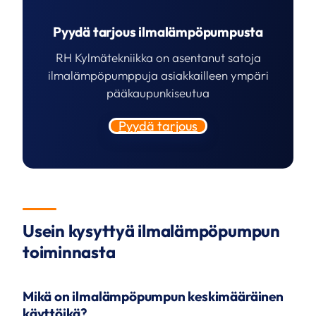
Pyydä tarjous ilmalämpöpumpusta
RH Kylmätekniikka on asentanut satoja
ilmalämpöpumppuja asiakkailleen ympäri
pääkaupunkiseutua
Pyydä tarjous
Usein kysyttyä ilmalämpöpumpun
toiminnasta
Mikä on ilmalämpöpumpun keskimääräinen
käyttöikä?