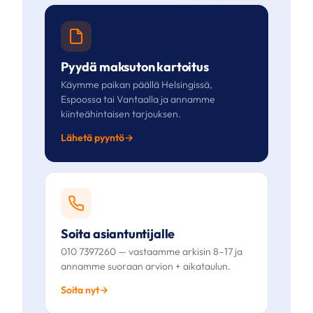
Pyydä maksuton kartoitus
Käymme paikan päällä Helsingissä,
Espoossa tai Vantaalla ja annamme
kiinteähintaisen tarjouksen.
Lähetä pyyntö
Soita asiantuntijalle
010 7397260 — vastaamme arkisin 8–17 ja
annamme suoraan arvion + aikataulun.
Soita nyt