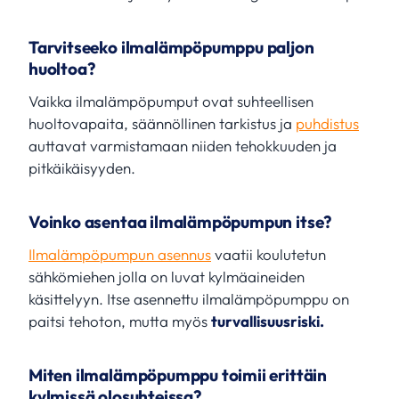
Tarvitseeko ilmalämpöpumppu paljon
huoltoa?
Vaikka ilmalämpöpumput ovat suhteellisen
huoltovapaita, säännöllinen tarkistus ja
puhdistus
auttavat varmistamaan niiden tehokkuuden ja
pitkäikäisyyden.
Voinko asentaa ilmalämpöpumpun itse?
Ilmalämpöpumpun asennus
vaatii koulutetun
sähkömiehen jolla on luvat kylmäaineiden
käsittelyyn. Itse asennettu ilmalämpöpumppu on
paitsi tehoton, mutta myös
turvallisuusriski.
Miten ilmalämpöpumppu toimii erittäin
kylmissä olosuhteissa?