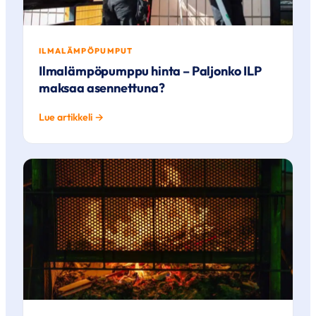
ILMALÄMPÖPUMPUT
Ilmalämpöpumppu hinta – Paljonko ILP
maksaa asennettuna?
Lue artikkeli →