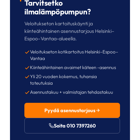
Tarvitsetko
ilmalämpöpumpun?
Veloitukseton kartoituskäynti ja
kiinteähintainen asennustarjous Helsinki–
Espoo–Vantaa-alueella.
Veloitukseton kotikartoitus Helsinki–Espoo–
Vantaa
Kiinteähintainen avaimet käteen -asennus
Yli 20 vuoden kokemus, tuhansia
toteutuksia
Asennustakuu + valmistajan tehdastakuu
Pyydä asennustarjous
Soita 010 7397260