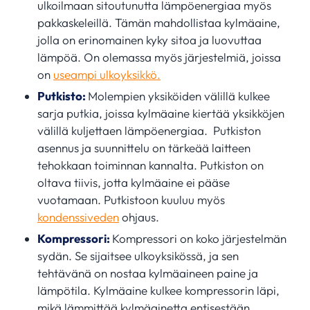
ulkoilmaan sitoutunutta lämpöenergiaa myös
pakkaskeleillä. Tämän mahdollistaa kylmäaine,
jolla on erinomainen kyky sitoa ja luovuttaa
lämpöä. On olemassa myös järjestelmiä, joissa
on
useampi ulkoyksikkö.
Putkisto:
Molempien yksiköiden välillä kulkee
sarja putkia, joissa kylmäaine kiertää yksikköjen
välillä kuljettaen lämpöenergiaa. Putkiston
asennus ja suunnittelu on tärkeää laitteen
tehokkaan toiminnan kannalta. Putkiston on
oltava tiivis, jotta kylmäaine ei pääse
vuotamaan. Putkistoon kuuluu myös
kondenssiveden
ohjaus.
Kompressori:
Kompressori on koko järjestelmän
sydän. Se sijaitsee ulkoyksikössä, ja sen
tehtävänä on nostaa kylmäaineen paine ja
lämpötila. Kylmäaine kulkee kompressorin läpi,
mikä lämmittää kylmäainetta entisestään.