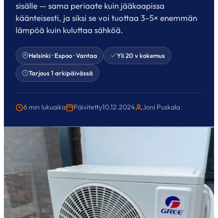
sisälle — sama periaate kuin jääkaapissa
käänteisesti, ja siksi se voi tuottaa 3–5× enemmän
lämpöä kuin kuluttaa sähköä.
Helsinki · Espoo · Vantaa
Yli 20 v kokemus
Tarjous 1 arkipäivässä
6 min lukuaika
Päivitetty
10.12.2024
Joni Puskala