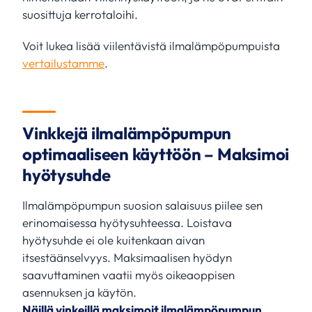
suosittuja kerrotaloihi.
Voit lukea lisää viilentävistä ilmalämpöpumpuista
vertailustamme
.
Vinkkejä ilmalämpöpumpun
optimaaliseen käyttöön – Maksimoi
hyötysuhde
Ilmalämpöpumpun suosion salaisuus piilee sen
erinomaisessa hyötysuhteessa. Loistava
hyötysuhde ei ole kuitenkaan aivan
itsestäänselvyys. Maksimaalisen hyödyn
saavuttaminen vaatii myös oikeaoppisen
asennuksen ja käytön.
Näillä vinkeillä maksimoit ilmalämpöpumpun