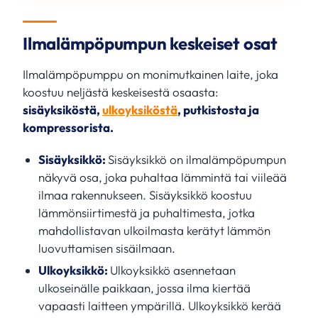
Ilmalämpöpumpun keskeiset osat
Ilmalämpöpumppu on monimutkainen laite, joka
koostuu neljästä keskeisestä osaasta:
sisäyksiköstä,
ulkoyksiköstä
, putkistosta ja
kompressorista.
Sisäyksikkö:
Sisäyksikkö on ilmalämpöpumpun
näkyvä osa, joka puhaltaa lämmintä tai viileää
ilmaa rakennukseen. Sisäyksikkö koostuu
lämmönsiirtimestä ja puhaltimesta, jotka
mahdollistavan ulkoilmasta kerätyt lämmön
luovuttamisen sisäilmaan.
Ulkoyksikkö:
Ulkoyksikkö asennetaan
ulkoseinälle paikkaan, jossa ilma kiertää
vapaasti laitteen ympärillä. Ulkoyksikkö kerää