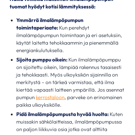
tuomat hyödyt kotisi lämmityksessä:
Ymmärrä ilmalämpöpumpun
toimintaperiaate:
Kun perehdyt
ilmalämpöpumpun toimintaan ja eri asetuksiin,
käytät laitetta tehokkaammin ja pienemmällä
energiankulutuksella.
Sijoita pumppu oikein:
Kun ilmalämpöpumppu
on sijoitettu oikein, lämpiää rakennus tasaisesti
ja tehokkaasti. Myös ulkoyksikön sijainnilla on
merkitystä – on tärkeä varmistaa, että ilma
kiertää vapaasti laitteen ympärillä. Jos asennat
pumpun
kerrostaloon
, parveke on erinomainen
paikka ulkoyksikölle.
Pidä ilmalämpöpumpusta hyvää huolta:
Kuten
muissakin sähkölaitteissa, ilmalämpöpumpussa
on paljon liikkuvia osia jotka ovat alttiita