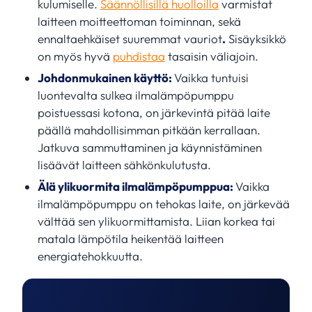
kulumiselle.
Säännöllisillä huolloilla
varmistat
laitteen moitteettoman toiminnan, sekä
ennaltaehkäiset suuremmat vauriot
.
Sisäyksikkö
on myös hyvä
puhdistaa
tasaisin väliajoin.
Johdonmukainen käyttö:
Vaikka tuntuisi
luontevalta sulkea ilmalämpöpumppu
poistuessasi kotona, on järkevintä pitää laite
päällä mahdollisimman pitkään kerrallaan.
Jatkuva sammuttaminen ja käynnistäminen
lisäävät laitteen sähkönkulutusta.
Älä ylikuormita ilmalämpöpumppua:
Vaikka
ilmalämpöpumppu on tehokas laite, on järkevää
välttää sen ylikuormittamista. Liian korkea tai
matala lämpötila heikentää laitteen
energiatehokkuutta.