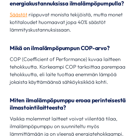
energiakustannuksissa ilmalämpöpumpulla?
Säästöt
riippuvat monista tekijöistä, mutta monet
kotitaloudet huomaavat jopa 40% säästöt
lämmityskustannuksissaan.
Mikä on ilmalämpöpumpun COP-arvo?
COP (Coefficient of Performance) kuvaa laitteen
tehokkuutta. Korkeampi COP tarkoittaa parempaa
tehokkuutta, eli laite tuottaa enemmän lämpöä
jokaista käyttämäänsä sähköyksikköä kohti.
Miten ilmalämpöpumppu eroaa perinteisestä
ilmastointilaitteesta?
Vaikka molemmat laitteet voivat viilentää tilaa,
ilmalämpöpumppu on suunniteltu myös
lämmittämään ja on yleensä energiatehokkaampi.