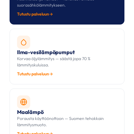
suorasähkölämmitykseen.
Tutustu palveluun
Ilma-vesilämpöpumput
Korvaa öljylämmitys — säästä jopa 70 %
lämmityskuluissa.
Tutustu palveluun
Maalämpö
Porausta käyttöönottoon — Suomen tehokkain
lämmitysmuoto.
Tutustu palveluun