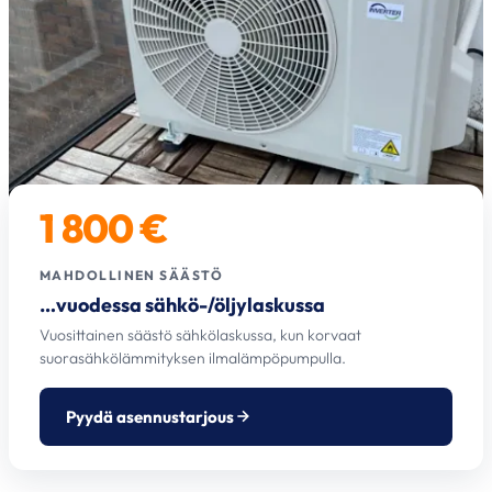
1 800 €
MAHDOLLINEN SÄÄSTÖ
…vuodessa sähkö-/öljylaskussa
Vuosittainen säästö sähkölaskussa, kun korvaat
suorasähkölämmityksen ilmalämpöpumpulla.
Pyydä asennustarjous