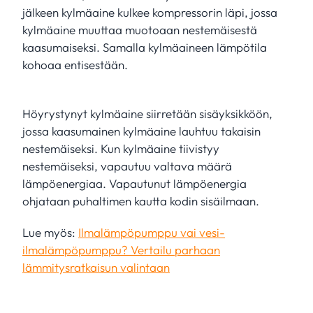
jälkeen kylmäaine kulkee kompressorin läpi, jossa
kylmäaine muuttaa muotoaan nestemäisestä
kaasumaiseksi. Samalla kylmäaineen lämpötila
kohoaa entisestään.
Höyrystynyt kylmäaine siirretään sisäyksikköön,
jossa kaasumainen kylmäaine lauhtuu takaisin
nestemäiseksi. Kun kylmäaine tiivistyy
nestemäiseksi, vapautuu valtava määrä
lämpöenergiaa. Vapautunut lämpöenergia
ohjataan puhaltimen kautta kodin sisäilmaan.
Lue myös:
Ilmalämpöpumppu vai vesi-
ilmalämpöpumppu? Vertailu parhaan
lämmitysratkaisun valintaan