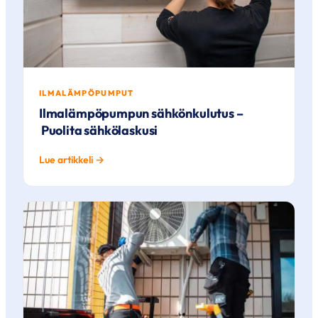
ILMALÄMPÖPUMPUT
Ilmalämpöpumpun sähkönkulutus –
Puolita sähkölaskusi
Lue artikkeli →