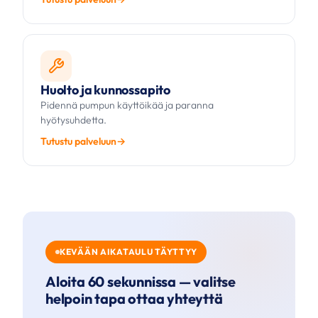
Huolto ja kunnossapito
Pidennä pumpun käyttöikää ja paranna
hyötysuhdetta.
Tutustu palveluun
KEVÄÄN AIKATAULU TÄYTTYY
Aloita 60 sekunnissa — valitse
helpoin tapa ottaa yhteyttä