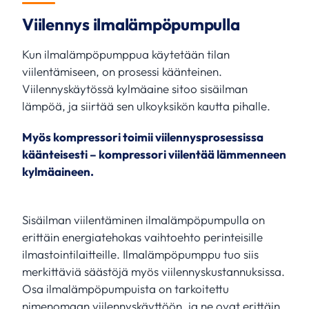
Viilennys ilmalämpöpumpulla
Kun ilmalämpöpumppua käytetään tilan
viilentämiseen, on prosessi käänteinen.
Viilennyskäytössä kylmäaine sitoo sisäilman
lämpöä, ja siirtää sen ulkoyksikön kautta pihalle.
Myös kompressori toimii viilennysprosessissa
käänteisesti – kompressori viilentää lämmenneen
kylmäaineen.
Sisäilman viilentäminen ilmalämpöpumpulla on
erittäin energiatehokas vaihtoehto perinteisille
ilmastointilaitteille. Ilmalämpöpumppu tuo siis
merkittäviä säästöjä myös viilennyskustannuksissa.
Osa ilmalämpöpumpuista on tarkoitettu
nimenomaan viilennyskäyttöön, ja ne ovat erittäin