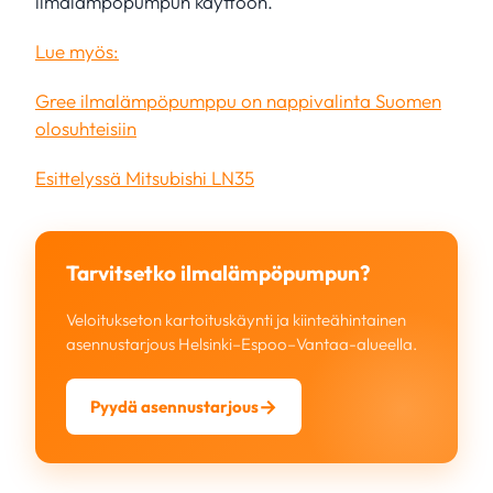
ilmalämpöpumpun käyttöön.
Lue myös:
Gree ilmalämpöpumppu on nappivalinta Suomen
olosuhteisiin
Esittelyssä Mitsubishi LN35
Tarvitsetko ilmalämpöpumpun?
Veloitukseton kartoituskäynti ja kiinteähintainen
asennustarjous Helsinki–Espoo–Vantaa-alueella.
Pyydä asennustarjous