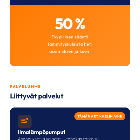
50 %
Tyypillinen säästö
lämmityskuluista heti
asennuksen jälkeen.
PALVELUMME
Liittyvät palvelut
TÄMÄN ARTIKKELIN AIHE
Ilmalämpöpumput
Asennukset ja vaihdot — tehokas ratkaisu