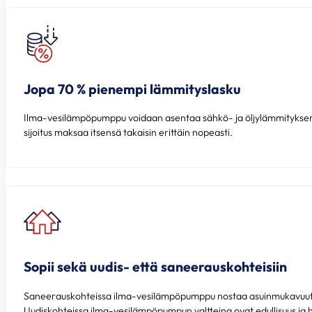
Jopa 70 % pienempi lämmityslasku
Ilma-vesilämpöpumppu voidaan asentaa sähkö- ja öljylämmityksen rin
sijoitus maksaa itsensä takaisin erittäin nopeasti.
Sopii sekä uudis- että saneerauskohteisiin
Saneerauskohteissa ilma-vesilämpöpumppu nostaa asuinmukavuutta j
Uudiskohteissa ilma-vesilämpöpumpun valtteina ovat edullisuus ja 