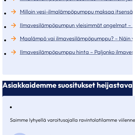
Milloin vesi-ilmalämpöpumppu maksaa itsensä 
Ilmavesilämpöpumpun yleisimmät ongelmat – E
Maalämpö vai ilmavesilämpöpumppu? – Näin va
Ilmavesilämpöpumppu hinta – Paljonko ilmav
Asiakkaidemme suositukset heijastavat
Saimme lyhyellä varoitusajalla ravintolatilamme viilennet