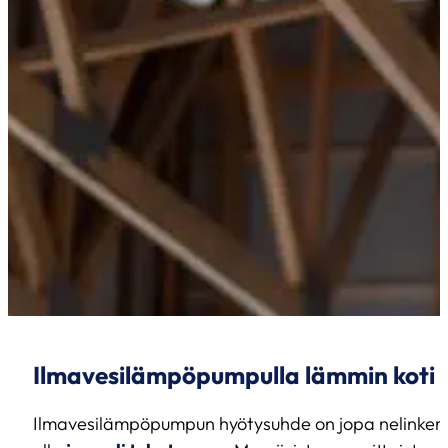
Ilmavesilämpöpumpulla lämmin koti 
Ilmavesilämpöpumpun hyötysuhde on jopa nelinkert