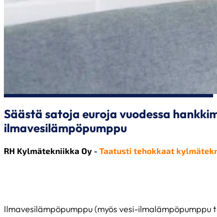
Säästä satoja euroja vuodessa hankkim
ilmavesilämpöpumppu
RH Kylmätekniikka Oy -
Taatusti tehokkaat kylmätekn
Ilmavesilämpöpumppu (myös vesi-ilmalämpöpumppu tai 