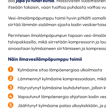
olla
jopa yli tuhat euroa
. Massiivisten vuosittaiste
itseään takaisin, vaan tuottaa puhdasta voittoa vuo
Vesi-ilmalämpöpumppu toimii hyvin pitkälti samalla
siirtää lämmön sisäilman sijasta kodin vesikiertoi
Perinteisen ilmalämpöpumpun tapaan vesi-ilmaläm
talvipakkasilla, mikä siirretään kompressorin ja la
ainoastaan kylmäaineen siirtämiseen ja kompressoin
Näin ilmavesilämpöpumppu toimii
Kylmäaine sitoo lämpöenergiaa ulkoilmasta
Lämmennyt kylmäaine kompressoidaan, mikä l
Höyrystynyt kylmäaine lauhdutetaan, jolloin 
Vapautunut lämpöenergia ohjataan kodin vesi
Jäähtynyt kylmäaine palaa ulkoyksikköön, ja pr