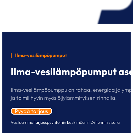
Ilma-vesilämpöpumput
Ilma-vesilämpöpumput as
Ilma-vesilämpöpumppu on rahaa, energiaa ja ympäri
ja toimii hyvin myös öljylämmityksen rinnalla.
Pyydä tarjous
Vastaamme tarjouspyyntöihin keskimäärin 24 tunnin sisällä