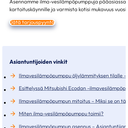
Asennamme ilma-vesilämpöpumppuja pääasiassa pää
kartoituskäynnille ja varmista kotisi mukavuus vuosi
Jätä tarjouspyyntö
Asiantuntijoiden vinkit
Ilmavesilämpöpumppu öljylämmityksen tilalle – jä
Esittelyssä Mitsubishi Ecodan -ilmavesilämpö
Ilmavesilämpöpumpun mitoitus – Miksi se on tä
Miten ilma-vesilämpöpumppu toimii?
Ilmavesilämpöpumpun asennus – Asiantuntijan 