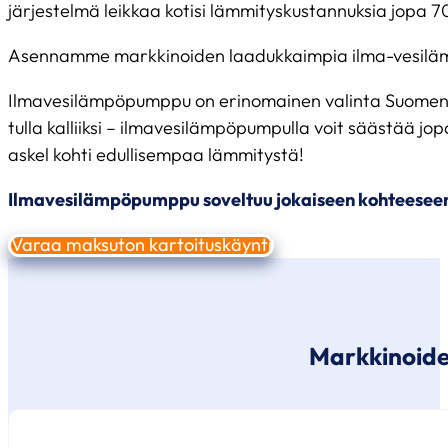
järjestelmä leikkaa kotisi lämmityskustannuksia jopa 70
Asennamme markkinoiden laadukkaimpia ilma-vesil
Ilmavesilämpöpumppu on erinomainen valinta Suomen tal
tulla kalliiksi – ilmavesilämpöpumpulla voit säästää 
askel kohti edullisempaa lämmitystä!
Ilmavesilämpöpumppu soveltuu jokaiseen kohteeseen, j
Varaa maksuton kartoituskäynti
Markkinoide