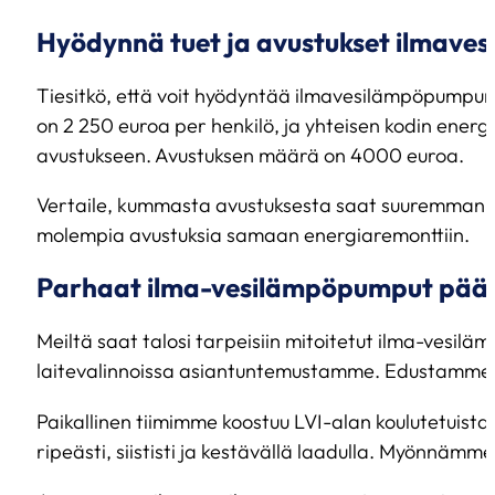
Hyödynnä tuet ja avustukset ilmav
Tiesitkö, että voit hyödyntää ilmavesilämpöpumpun 
on 2 250 euroa per henkilö, ja yhteisen kodin ener
avustukseen. Avustuksen määrä on 4000 euroa.
Vertaile, kummasta avustuksesta saat suuremman h
molempia avustuksia samaan energiaremonttiin.
Parhaat ilma-vesilämpöpumput pääk
Meiltä saat talosi tarpeisiin mitoitetut ilma-vesil
laitevalinnoissa asiantuntemustamme. Edustamme Mit
Paikallinen tiimimme koostuu LVI-alan koulutetuist
ripeästi, siististi ja kestävällä laadulla. Myönn