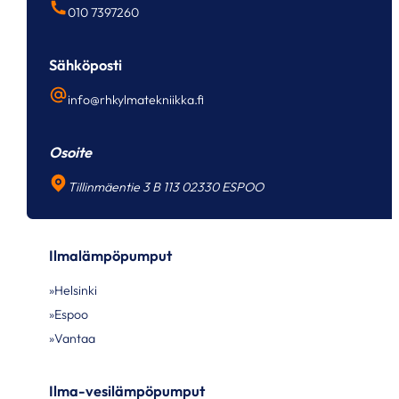
010 7397260
Sähköposti
info@rhkylmatekniikka.fi
Osoite
Tillinmäentie 3 B 113 02330 ESPOO
Ilmalämpöpumput
Helsinki
Espoo
Vantaa
Ilma-vesilämpöpumput