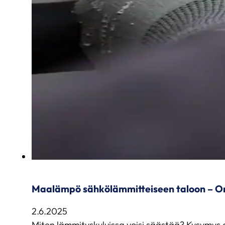
Maalämpö sähkölämmitteiseen taloon – On
2.6.2025
Miten lämmityskuluissa voisi säästää? Kysymys on