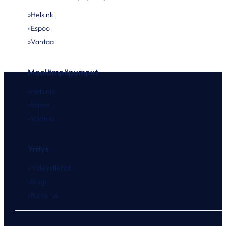
Helsinki
Espoo
Vantaa
Maalämpöpumput
Helsinki
Espoo
Vantaa
Yritys
Yhteystiedot
Blogi
Rahoitus