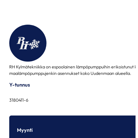
RH Kylmätekniikka on espoolainen lämpöpumppuihin erikoistunut k
maalämpöpumppujenkin asennukset koko Uudenmaan alueella.
Y-tunnus
3180411-6
Myynti