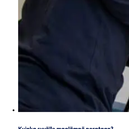
Kuinka syvälle maalämpö porataan?