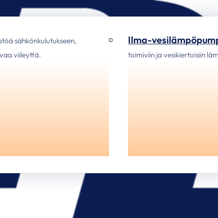
Ilma-vesilämpöpum
stöä sähkönkulutukseen,
aa viileyttä.
toimiviin ja vesikiertoisiin l