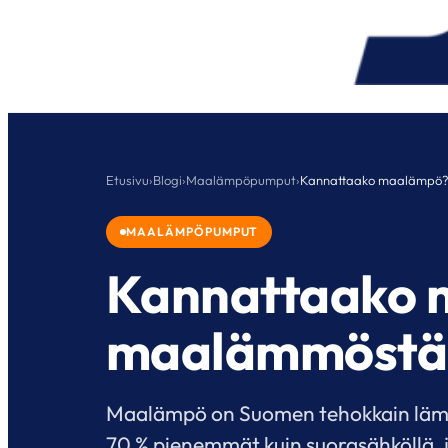
Etusivu
›
Blogi
›
Maalämpöpumput
›
Kannattaako maalämpö?
MAALÄMPÖPUMPUT
Kannattaako 
maalämmöstä
Maalämpö on Suomen tehokkain läm
70 % pienemmät kuin suorasähköllä, 