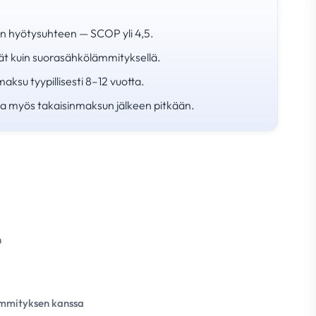
hyötysuhteen — SCOP yli 4,5.
t kuin suorasähkölämmityksellä.
ksu tyypillisesti 8–12 vuotta.
a myös takaisinmaksun jälkeen pitkään.
n
lämmityksen kanssa