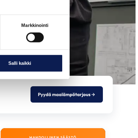
Markkinointi
Salli kaikki
Pyydä maalämpötarjous
MAHDOLLINEN SÄÄSTÖ