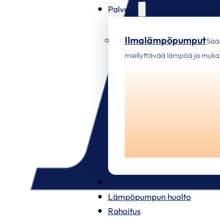
Palvelut
Ilmalämpöpumput
Sää
miellyttävää lämpöä ja mukav
Tuotteet
Lämpöpumpun huolto
Rahoitus