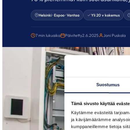
Helsinki · Espoo · Vantaa
Yli 20 v kokemus
7 min lukuaika
Päivitetty
2.6.2025
Joni Puskala
Suostumus
Tämä sivusto käyttää eväste
Käytämme evästeitä tarjoama
ja kävijämäärämme analysoim
kumppaneillemme tietoja siitä