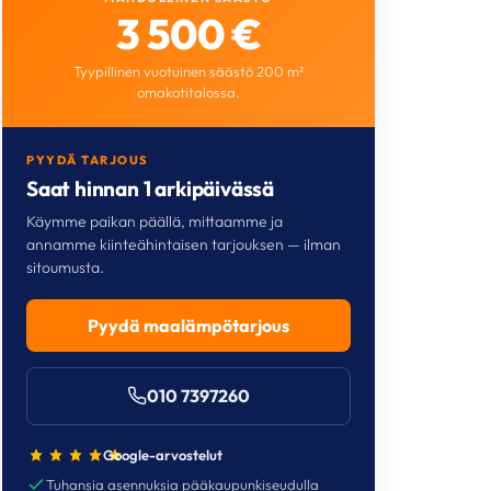
3 500 €
Tyypillinen vuotuinen säästö 200 m²
omakotitalossa.
PYYDÄ TARJOUS
Saat hinnan 1 arkipäivässä
Käymme paikan päällä, mittaamme ja
annamme kiinteähintaisen tarjouksen — ilman
sitoumusta.
Pyydä maalämpötarjous
010 7397260
Google-arvostelut
Tuhansia asennuksia pääkaupunkiseudulla