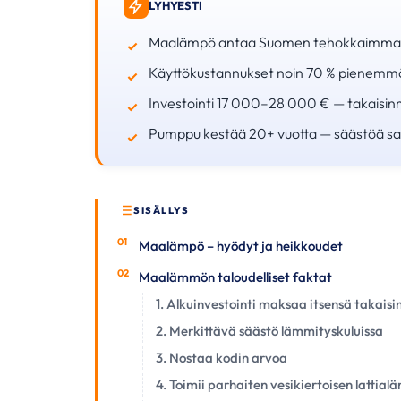
LYHYESTI
Maalämpö antaa Suomen tehokkaimman 
Käyttökustannukset noin 70 % pienemmä
Investointi 17 000–28 000 € — takaisinma
Pumppu kestää 20+ vuotta — säästöä sa
SISÄLLYS
Maalämpö – hyödyt ja heikkoudet
Maalämmön taloudelliset faktat
1. Alkuinvestointi maksaa itsensä takaisi
2. Merkittävä säästö lämmityskuluissa
3. Nostaa kodin arvoa
4. Toimii parhaiten vesikiertoisen lattia