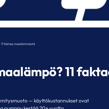
 11 faktaa maalämmöstä
maalämpö? 11 fakta
mitysmuoto — käyttökustannukset ovat
ja pumppu kestää 20+ vuotta.