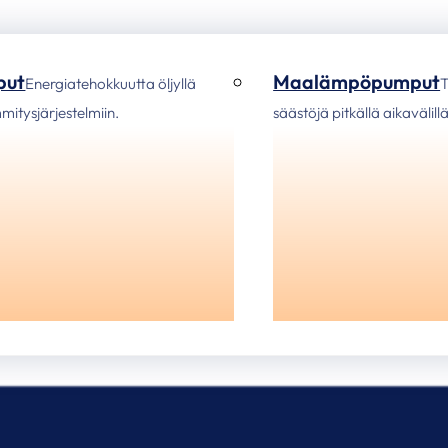
put
Maalämpöpumput
Energiatehokkuutta öljyllä
T
ämmitysjärjestelmiin.
säästöjä pitkällä aikavälillä