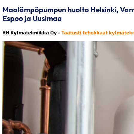
Maalämpöpumpun huolto Helsinki, Van
Espoo ja Uusimaa
RH Kylmätekniikka Oy -
Taatusti tehokkaat kylmätekn