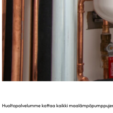
Huoltopalvelumme kattaa kaikki maalämpöpumppujen to