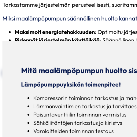
Tarkastamme järjestelmän perusteellisesti, suoritamm
Miksi maalämpöpumpun säännöllinen huolto kanna
Maksimoit energiatehokkuuden
: Optimoitu jär
Pidennät järjestelmän käyttöikää
: Säännöllinen h
Vältät kalliit korjaukset
: Ennakoiva huolto tunni
Säilytät laitteen takuun
: Useat valmistajat edel
Mitä maalämpöpumpun huolto sis
Tilaa huolto nyt
Lämpöpumppuyksikön toimenpiteet
Kompressorin toiminnan tarkastus ja mahd
Lämmönvaihtimien tarkastus ja tarvittaes
Paisuntaventtiilin toiminnan varmistus
Sähköliitäntöjen tarkastus ja kiristys
Varolaitteiden toiminnan testaus