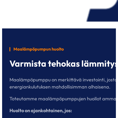
Maalämpöpumpun huolto
Varmista tehokas lämmitys 
Maalämpöpumppu on merkittävä investointi, josta k
energiankulutuksen mahdollisimman alhaisena.
Toteutamme maalämpöpumppujen huollot ammattitaido
Huolto on ajankohtainen, jos: