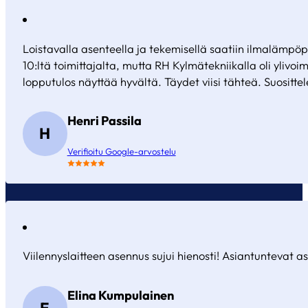
Loistavalla asenteella ja tekemisellä saatiin ilmalämpö
10:ltä toimittajalta, mutta RH Kylmätekniikalla oli ylivoi
lopputulos näyttää hyvältä. Täydet viisi tähteä. Suosit
Henri Passila
H
Verifioitu Google-arvostelu
Viilennyslaitteen asennus sujui hienosti! Asiantuntevat as
Elina Kumpulainen
E