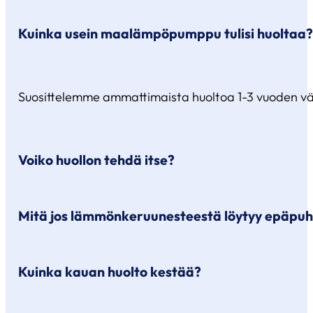
Kuinka usein maalämpöpumppu tulisi huoltaa
Suosittelemme ammattimaista huoltoa 1-3 vuoden väl
Voiko huollon tehdä itse?
Mitä jos lämmönkeruunesteestä löytyy epäpuh
Perusasiat kuten suodattimien tarkistuksen ja järjes
Kuinka kauan huolto kestää?
Huollon yhteydessä tarkistamme lämmönkeruunesteen 
tarvittaessa vaihtaa neste kokonaan.