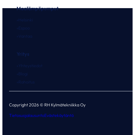
Maalämpöpumput
Helsinki
Espoo
Vantaa
Yritys
Yhteystiedot
Blogi
Rahoitus
Copyright 2026 © RH Kylmätekniikka Oy
Tietosuojalausunto
Evästekäytäntö