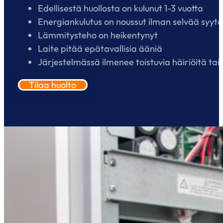
Edellisestä huollosta on kulunut 1-3 vuotta
Energiankulutus on noussut ilman selvää syytä
Lämmitysteho on heikentynyt
Laite pitää epätavallisia ääniä
Järjestelmässä ilmenee toistuvia häiriöitä tai
Tilaa huolto