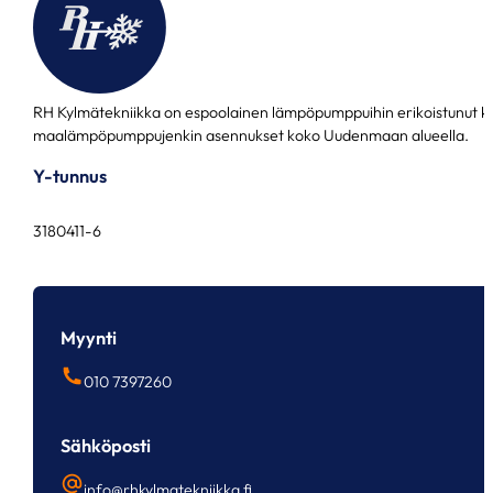
RH Kylmätekniikka on espoolainen lämpöpumppuihin erikoistunut k
maalämpöpumppujenkin asennukset koko Uudenmaan alueella.
Y-tunnus
3180411-6
Myynti
010 7397260
Sähköposti
info@rhkylmatekniikka.fi