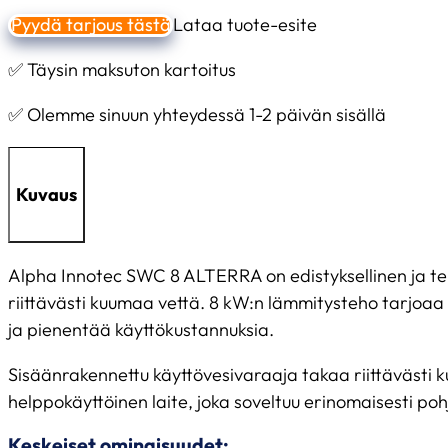
Pyydä tarjous tästä
Lataa tuote-esite
✅ Täysin maksuton kartoitus
✅ Olemme sinuun yhteydessä 1-2 päivän sisällä
Kuvaus
Alpha Innotec SWC 8 ALTERRA on edistyksellinen ja teho
riittävästi kuumaa vettä. 8 kW:n lämmitysteho tarjoa
ja pienentää käyttökustannuksia.
Sisäänrakennettu käyttövesivaraaja takaa riittävästi k
helppokäyttöinen laite, joka soveltuu erinomaisesti poh
Keskeiset ominaisuudet: