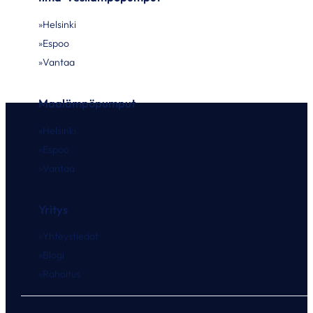
Helsinki
Espoo
Vantaa
Maalämpöpumput
Helsinki
Espoo
Vantaa
Yritys
Yhteystiedot
Blogi
Rahoitus