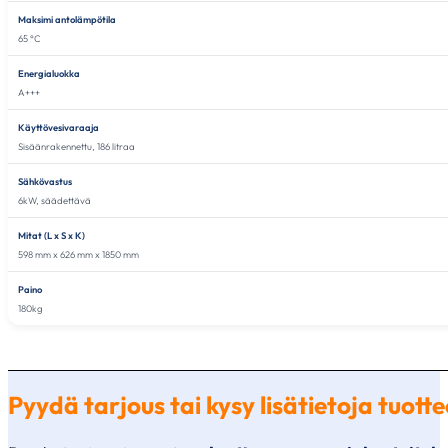
Maksimi antolämpötila
65 °C
Energialuokka
A+++
Käyttövesivaraaja
Sisäänrakennettu, 186 litraa
Sähkövastus
6kW, säädettävä
Mitat (L x S x K)
598 mm x 626 mm x 1850 mm
Paino
180kg
Pyydä tarjous tai kysy lisätietoja tuo