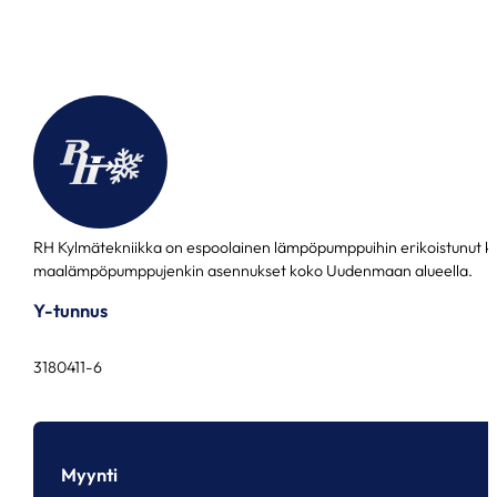
RH Kylmätekniikka on espoolainen lämpöpumppuihin erikoistunut k
maalämpöpumppujenkin asennukset koko Uudenmaan alueella.
Y-tunnus
3180411-6
Myynti