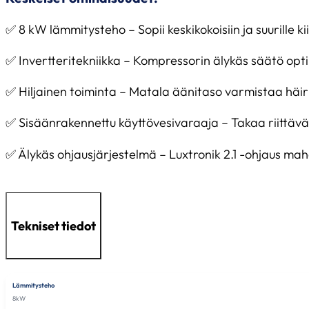
✅ 8 kW lämmitysteho – Sopii keskikokoisiin ja suurille k
✅ Invertteritekniikka – Kompressorin älykäs säätö op
✅ Hiljainen toiminta – Matala äänitaso varmistaa häir
✅ Sisäänrakennettu käyttövesivaraaja – Takaa riittävästi 
✅ Älykäs ohjausjärjestelmä – Luxtronik 2.1 -ohjaus ma
Tekniset tiedot
Lämmitysteho
8kW