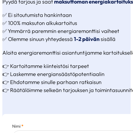
Pyydä tarjous ja saat
maksuttoman energiakartoituk
✅ Ei sitoutumista hankintaan
✅ 100% maksuton alkukartoitus
✅ Ymmärrä paremmin energiaremonttisi vaiheet
✅ Olemme sinuun yhteydessä
1-2 päivän
sisällä
Aloita energiaremonttisi asiantuntijamme kartoituksella
👉 Kartoitamme kiinteistösi tarpeet
👉 Laskemme energiansäästöpotentiaalin
👉 Ehdotamme sinulle parhaan ratkaisun
👉 Räätälöimme selkeän tarjouksen ja toimintasuunni
Nimi
*