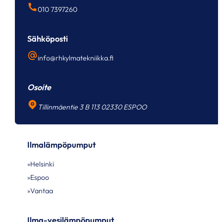
010 7397260
Sähköposti
info@rhkylmatekniikka.fi
Osoite
Tillinmäentie 3 B 113 02330 ESPOO
Ilmalämpöpumput
Helsinki
Espoo
Vantaa
Ilma-vesilämpöpumput