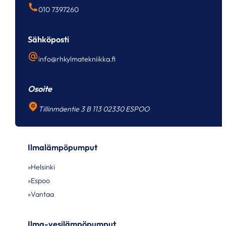
010 7397260
Sähköposti
info@rhkylmatekniikka.fi
Osoite
Tillinmäentie 3 B 113 02330 ESPOO
Ilmalämpöpumput
Helsinki
Espoo
Vantaa
Ilma-vesilämpöpumput