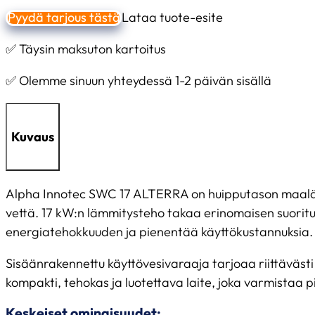
Pyydä tarjous tästä
Lataa tuote-esite
✅ Täysin maksuton kartoitus
✅ Olemme sinuun yhteydessä 1-2 päivän sisällä
Kuvaus
Alpha Innotec SWC 17 ALTERRA on huipputason maalämpöpu
vettä. 17 kW:n lämmitysteho takaa erinomaisen suoritu
energiatehokkuuden ja pienentää käyttökustannuksia.
Sisäänrakennettu käyttövesivaraaja tarjoaa riittävästi
kompakti, tehokas ja luotettava laite, joka varmistaa p
Keskeiset ominaisuudet: