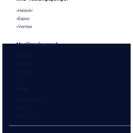
Helsinki
Espoo
Vantaa
Maalämpöpumput
Helsinki
Espoo
Vantaa
Yritys
Yhteystiedot
Blogi
Rahoitus