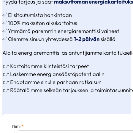
Pyydä tarjous ja saat
maksuttoman energiakartoituk
✅ Ei sitoutumista hankintaan
✅ 100% maksuton alkukartoitus
✅ Ymmärrä paremmin energiaremonttisi vaiheet
✅ Olemme sinuun yhteydessä
1-2 päivän
sisällä
Aloita energiaremonttisi asiantuntijamme kartoituksella
👉 Kartoitamme kiinteistösi tarpeet
👉 Laskemme energiansäästöpotentiaalin
👉 Ehdotamme sinulle parhaan ratkaisun
👉 Räätälöimme selkeän tarjouksen ja toimintasuunni
Nimi
*