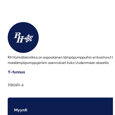
RH Kylmätekniikka on espoolainen lämpöpumppuihin erikoistunut k
maalämpöpumppujenkin asennukset koko Uudenmaan alueella.
Y-tunnus
3180411-6
Myynti