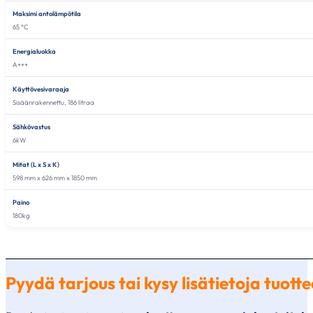
Maksimi antolämpötila
65 °C
Energialuokka
A+++
Käyttövesivaraaja
Sisäänrakennettu, 186 litraa
Sähkövastus
6kW
Mitat (L x S x K)
598 mm x 626 mm x 1850 mm
Paino
180kg
Pyydä tarjous tai kysy lisätietoja tuo