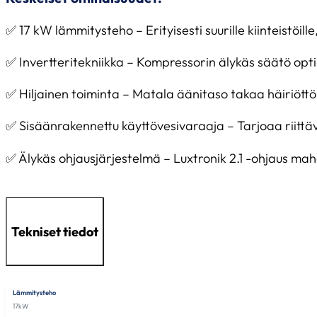
✅ 17 kW lämmitysteho – Erityisesti suurille kiinteistöi
✅ Invertteritekniikka – Kompressorin älykäs säätö op
✅ Hiljainen toiminta – Matala äänitaso takaa häiriött
✅ Sisäänrakennettu käyttövesivaraaja – Tarjoaa riittäväst
✅ Älykäs ohjausjärjestelmä – Luxtronik 2.1 -ohjaus ma
Tekniset tiedot
Lämmitysteho
17kW