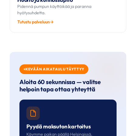
Pidennä pumpun käyttöikää ja paranna
hyötysuhdetta.
Tutustu palveluun
KEVÄÄN AIKATAULU TÄYTTYY
Aloita 60 sekunnissa — valitse
helpoin tapa ottaa yhteyttä
Pyydä maksuton kartoitus
Käymme paikan päällä Helsingissä,