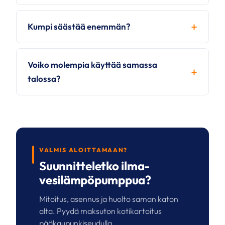
Kumpi säästää enemmän?
Voiko molempia käyttää samassa
talossa?
VALMIS ALOITTAMAAN?
Suunnitteletko ilma-
vesilämpöpumppua?
Mitoitus, asennus ja huolto saman katon
alta. Pyydä maksuton kotikartoitus
pääkaupunkiseudulla.