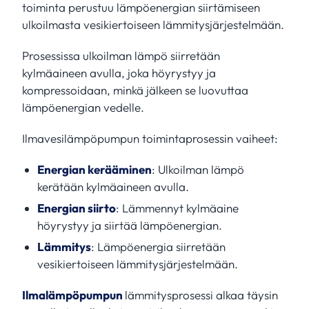
toiminta perustuu lämpöenergian siirtämiseen
ulkoilmasta vesikiertoiseen lämmitysjärjestelmään.
Prosessissa ulkoilman lämpö siirretään
kylmäaineen avulla, joka höyrystyy ja
kompressoidaan, minkä jälkeen se luovuttaa
lämpöenergian vedelle.
Ilmavesilämpöpumpun toimintaprosessin vaiheet:
Energian kerääminen
: Ulkoilman lämpö
kerätään kylmäaineen avulla.
Energian siirto
: Lämmennyt kylmäaine
höyrystyy ja siirtää lämpöenergian.
Lämmitys
: Lämpöenergia siirretään
vesikiertoiseen lämmitysjärjestelmään.
Ilmalämpöpumpun
lämmitysprosessi alkaa täysin