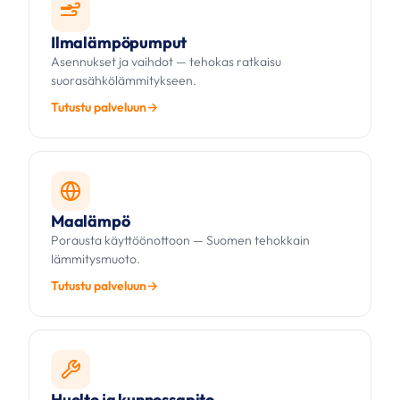
Ilmalämpöpumput
Asennukset ja vaihdot — tehokas ratkaisu
suorasähkölämmitykseen.
Tutustu palveluun
Maalämpö
Porausta käyttöönottoon — Suomen tehokkain
lämmitysmuoto.
Tutustu palveluun
Huolto ja kunnossapito