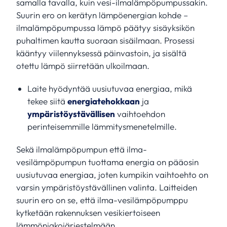
samalla tavalla, kuin vesi-ilmalämpöpumpussakin.
Suurin ero on kerätyn lämpöenergian kohde –
ilmalämpöpumpussa lämpö päätyy sisäyksikön
puhaltimen kautta suoraan sisäilmaan. Prosessi
kääntyy viilennyksessä päinvastoin, ja sisältä
otettu lämpö siirretään ulkoilmaan.
Laite hyödyntää uusiutuvaa energiaa, mikä
tekee siitä
energiatehokkaan
ja
ympäristöystävällisen
vaihtoehdon
perinteisemmille lämmitysmenetelmille.
Sekä ilmalämpöpumpun että ilma-
vesilämpöpumpun tuottama energia on pääosin
uusiutuvaa energiaa, joten kumpikin vaihtoehto on
varsin ympäristöystävällinen valinta. Laitteiden
suurin ero on se, että ilma-vesilämpöpumppu
kytketään rakennuksen vesikiertoiseen
lämmönjakojärjestelmään.