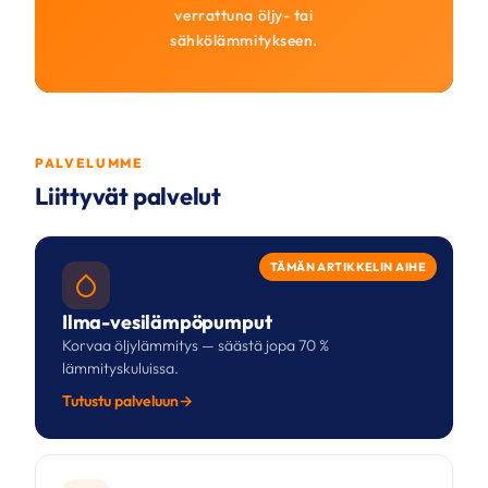
verrattuna öljy- tai
sähkölämmitykseen.
PALVELUMME
Liittyvät palvelut
TÄMÄN ARTIKKELIN AIHE
Ilma-vesilämpöpumput
Korvaa öljylämmitys — säästä jopa 70 %
lämmityskuluissa.
Tutustu palveluun