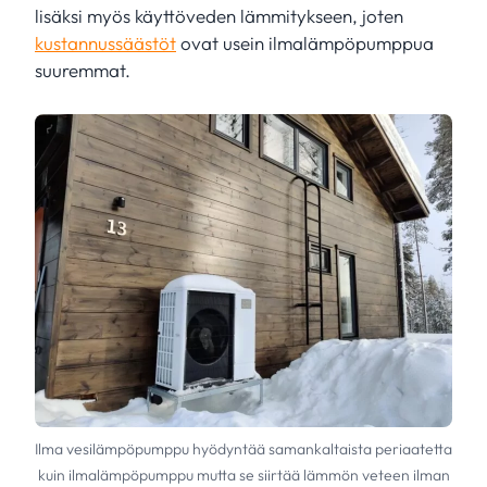
lisäksi myös käyttöveden lämmitykseen, joten
kustannussäästöt
ovat usein ilmalämpöpumppua
suuremmat.
Ilma vesilämpöpumppu hyödyntää samankaltaista periaatetta
kuin ilmalämpöpumppu mutta se siirtää lämmön veteen ilman