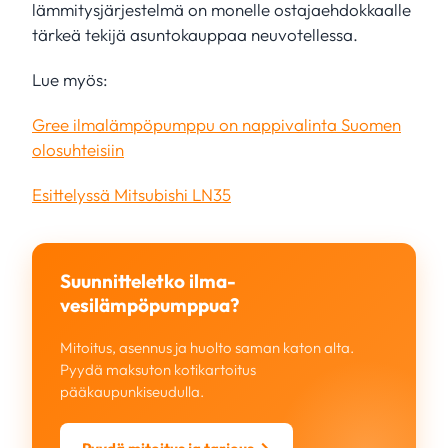
lämmitysjärjestelmä on monelle ostajaehdokkaalle
tärkeä tekijä asuntokauppaa neuvotellessa.
Lue myös:
Gree ilmalämpöpumppu on nappivalinta Suomen
olosuhteisiin
Esittelyssä Mitsubishi LN35
Suunnitteletko ilma-
vesilämpöpumppua?
Mitoitus, asennus ja huolto saman katon alta.
Pyydä maksuton kotikartoitus
pääkaupunkiseudulla.