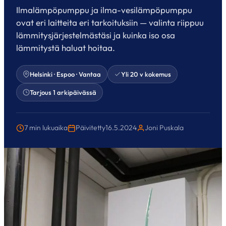
Ilmalämpöpumppu ja ilma-vesilämpöpumppu
ovat eri laitteita eri tarkoituksiin — valinta riippuu
lämmitysjärjestelmästäsi ja kuinka iso osa
lämmitystä haluat hoitaa.
Helsinki · Espoo · Vantaa
Yli 20 v kokemus
Tarjous 1 arkipäivässä
7 min lukuaika
Päivitetty
16.5.2024
Joni Puskala