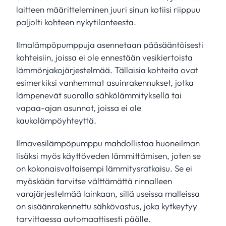
laitteen määritteleminen juuri sinun kotiisi riippuu
paljolti kohteen nykytilanteesta.
Ilmalämpöpumppuja asennetaan pääsääntöisesti
kohteisiin, joissa ei ole ennestään vesikiertoista
lämmönjakojärjestelmää. Tällaisia kohteita ovat
esimerkiksi vanhemmat asuinrakennukset, jotka
lämpenevät suoralla sähkölämmityksellä tai
vapaa-ajan asunnot, joissa ei ole
kaukolämpöyhteyttä.
Ilmavesilämpöpumppu mahdollistaa huoneilman
lisäksi myös käyttöveden lämmittämisen, joten se
on kokonaisvaltaisempi lämmitysratkaisu. Se ei
myöskään tarvitse välttämättä rinnalleen
varajärjestelmää lainkaan, sillä useissa malleissa
on sisäänrakennettu sähkövastus, joka kytkeytyy
tarvittaessa automaattisesti päälle.