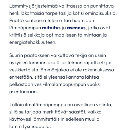
Lämmitysjärjestelmää valittaessa on punnittava
henkilökohtaisia tarpeitasi ja kotisi ominaisuuksia.
Päätöksenteossa tulee ottaa huomioon
lämpöpumpun
mitoitus
ja
asennus
, jotka ovat
kriittisiä seikkoja optimaaliseen toimintaan ja
energiatehokkuuteen.
Suurin päätökseen vaikuttava tekijä on usein
nykyisen lämmönjakojärjestelmän rajoitteet: jos
vesikiertoista lämmönjakoa ei ole rakennuksessa
ennestään, sitä ei yleensä kannata lähteä
pelkästään vesi-ilmalämpöpumpun vuoksi
asentamaan.
Tällöin ilmalämpöpumppu on oivallinen valinta,
sillä se tarjoaa merkittävät säästöt, vaikka
käyttövesi lämmitettäisiin edelleen muulla
lämmitysmuodolla.