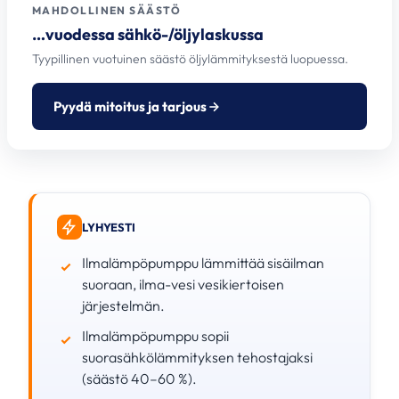
MAHDOLLINEN SÄÄSTÖ
…vuodessa sähkö-/öljylaskussa
Tyypillinen vuotuinen säästö öljylämmityksestä luopuessa.
Pyydä mitoitus ja tarjous
LYHYESTI
Ilmalämpöpumppu lämmittää sisäilman
suoraan, ilma-vesi vesikiertoisen
järjestelmän.
Ilmalämpöpumppu sopii
suorasähkölämmityksen tehostajaksi
(säästö 40–60 %).