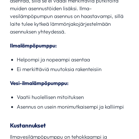
asentaa, sillä se ei vaadi merkittäviä putkitöitä
muiden asennustöiden lisäksi. Ilma-
vesilämpöpumpun asennus on haastavampi, sillä
laite tulee kytkeä lämmönjakojärjestelmään
asennuksen yhteydessä.
Ilmalämpöpumppu:
Helpompi ja nopeampi asentaa
Ei merkittäviä muutoksia rakenteisiin
Vesi-ilmalämpöpumppu:
Vaatii huolellisen mitoituksen
Asennus on usein monimutkaisempi ja kalliimpi
Kustannukset
Ilmavesilämpöpumppu on tehokkaampi ja