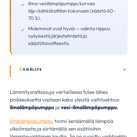
Ilma-vesilämpöpumppu korvaa
öljy-/sähkökattilan kokonaan (säästö 60–
70 %).
Molemmat ovat hyviä — valinta riippuu
nykyisestä järjestelmästä ja
säästötavoitteesta.
SISÄLLYS
Lämmitysratkaisuja vertaillessa tulee lähes
poikkeuksetta vastaan kaksi yleistä vaihtoehtoa:
ilmalämpöpumppu
ja
vesi-ilmalämpöpumppu.
Ilmalämpöpumppu
toimii keräämällä lämpöä
ulkoilmasta ja siirtämällä sen sisätiloihin
lämmönvaihtimen kautta. Se on suosittu vaihtoehto