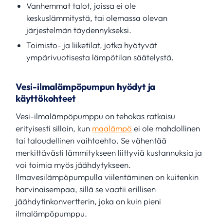
Vanhemmat talot, joissa ei ole
keskuslämmitystä, tai olemassa olevan
järjestelmän täydennykseksi.
Toimisto- ja liiketilat, jotka hyötyvät
ympärivuotisesta lämpötilan säätelystä.
Vesi-ilmalämpöpumpun hyödyt ja
käyttökohteet
Vesi-ilmalämpöpumppu on tehokas ratkaisu
erityisesti silloin, kun
maalämpö
ei ole mahdollinen
tai taloudellinen vaihtoehto. Se vähentää
merkittävästi lämmitykseen liittyviä kustannuksia ja
voi toimia myös jäähdytykseen.
Ilmavesilämpöpumpulla viilentäminen on kuitenkin
harvinaisempaa, sillä se vaatii erillisen
jäähdytinkonvertterin, joka on kuin pieni
ilmalämpöpumppu.