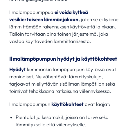
Ilmalämpöpumppua
ei voida kytkeä
vesikiertoiseen lämmönjakoon,
joten se ei kykene
lämmittämään rakennuksen käyttövettä lainkaan.
Tällöin tarvitaan aina toinen järjestelmä, joka
vastaa käyttöveden lämmittämisestä.
Ilmalämpöpumpun hyödyt ja käyttökohteet
Hyödyt
kummankin lämpöpumpun käytössä ovat
moninaiset. Ne vähentävät lämmityskuluja,
tarjoavat miellyttävän sisäilman lämpötilan sekä
toimivat tehokkaana ratkaisuna viilennyksessä.
Ilmalämpöpumpun
käyttökohteet
ovat laajat:
Pientalot ja kesämökit, joissa on tarve sekä
lämmitykselle että viilennykselle.