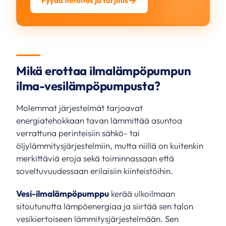
Pyydä mitoitus ja tarjous
Mikä erottaa ilmalämpöpumpun
ilma-vesilämpöpumpusta?
Molemmat järjestelmät tarjoavat
energiatehokkaan tavan lämmittää asuntoa
verrattuna perinteisiin sähkö- tai
öljylämmitysjärjestelmiin, mutta niillä on kuitenkin
merkittäviä eroja sekä toiminnassaan että
soveltuvuudessaan erilaisiin kiinteistöihin.
Vesi-ilmalämpöpumppu
kerää ulkoilmaan
sitoutunutta lämpöenergiaa ja siirtää sen talon
vesikiertoiseen lämmitysjärjestelmään. Sen