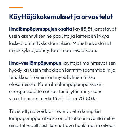
Käyttäjäkokemukset ja arvostelut
Ilmalämpöpumppujen osalta
käyttäjät korostavat
usein asennuksen helppoutta ja laitteiden kykyä
laskea lämmityskustannuksia. Monet arvostavat
myös kykyä jäähdyttää ilmaa kesäaikaan.
Ilma-vesilämpöpumpun
käyttäjät mainitsevat sen
hyödyiksi usein tehokkaan lämmityspotentiaalin ja
tehokkaan toiminnan myös kylmemmissä
olosuhteissa. Kuten ilmalämpöpumpuissakin,
energiansäästö sähkö- tai öljylämmitykseen
verrattuna on merkittävä – jopa 70-80%.
Tiivistettynä voidaan todeta, että kumpikin
lämpöpumppuratkaisu on pitkällä aikavälillä miltei
aina taloudellisesti kannattava hankinta, ja oikean