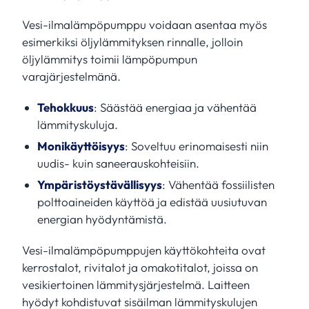
Vesi-ilmalämpöpumppu voidaan asentaa myös
esimerkiksi öljylämmityksen rinnalle, jolloin
öljylämmitys toimii lämpöpumpun
varajärjestelmänä.
Tehokkuus
: Säästää energiaa ja vähentää
lämmityskuluja.
Monikäyttöisyys
: Soveltuu erinomaisesti niin
uudis- kuin saneerauskohteisiin.
Ympäristöystävällisyys
: Vähentää fossiilisten
polttoaineiden käyttöä ja edistää uusiutuvan
energian hyödyntämistä.
Vesi-ilmalämpöpumppujen käyttökohteita ovat
kerrostalot, rivitalot ja omakotitalot, joissa on
vesikiertoinen lämmitysjärjestelmä. Laitteen
hyödyt kohdistuvat sisäilman lämmityskulujen