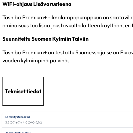
WiFi-ohjaus Lisävarusteena
Toshiba Premium+ -ilmalämpöpumppuun on saatavilla WiF
ominaisuus tuo lisää joustavuutta laitteen käyttöön, erit
Suunniteltu Suomen Kylmiin Talviin
Toshiba Premium+ on testattu Suomessa ja se on Eurove
vuoden kylmimpinä päivinä.
Tekniset tiedot
Lämmitysteho (kW)
3,2 (0,7–6,7) / 4,0 (0,90–7,70)
Jäähdytysteho (kW)