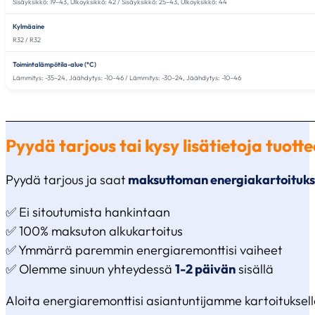
Sisäyksikkö: 19–43, Ulkoyksikkö: 42 / Sisäyksikkö: 25–43, Ulkoyksikkö: 44
Kylmäaine
R32 / R32
Toimintalämpötila-alue (°C)
Lämmitys: -35–24, Jäähdytys: -10–46 / Lämmitys: -30–24, Jäähdytys: -10–46
Pyydä tarjous tai kysy lisätietoja tuot
Pyydä tarjous ja saat
maksuttoman energiakartoituk
✅ Ei sitoutumista hankintaan
✅ 100% maksuton alkukartoitus
✅ Ymmärrä paremmin energiaremonttisi vaiheet
✅ Olemme sinuun yhteydessä
1-2 päivän
sisällä
Aloita energiaremonttisi asiantuntijamme kartoituksella