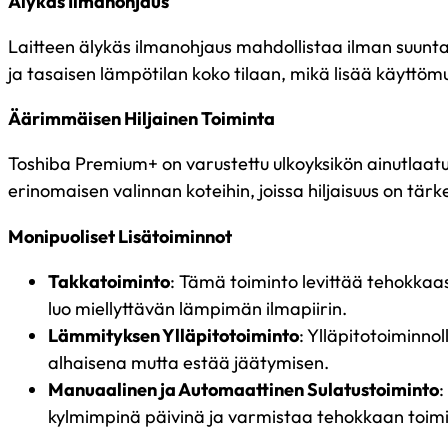
Älykäs Ilmanohjaus
Laitteen älykäs ilmanohjaus mahdollistaa ilman suunt
ja tasaisen lämpötilan koko tilaan, mikä lisää käyttöm
Äärimmäisen Hiljainen Toiminta
Toshiba Premium+ on varustettu ulkoyksikön ainutlaatui
erinomaisen valinnan koteihin, joissa hiljaisuus on tärk
Monipuoliset Lisätoiminnot
Takkatoiminto
: Tämä toiminto levittää tehokkaa
luo miellyttävän lämpimän ilmapiirin.
Lämmityksen Ylläpitotoiminto
: Ylläpitotoiminnol
alhaisena mutta estää jäätymisen.
Manuaalinen ja Automaattinen Sulatustoiminto
:
kylmimpinä päivinä ja varmistaa tehokkaan toim