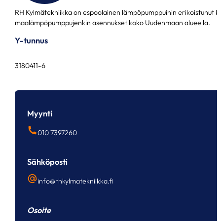
RH Kylmätekniikka on espoolainen lämpöpumppuihin erikoistunut k
maalämpöpumppujenkin asennukset koko Uudenmaan alueella.
Y-tunnus
3180411-6
Myynti
010 7397260
Sähköposti
info@rhkylmatekniikka.fi
Osoite