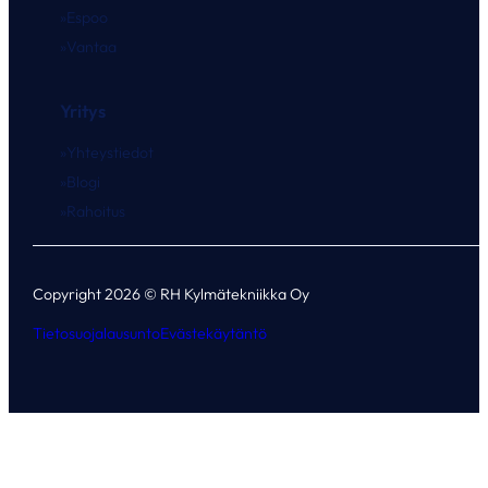
Espoo
Vantaa
Yritys
Yhteystiedot
Blogi
Rahoitus
Copyright 2026 © RH Kylmätekniikka Oy
Tietosuojalausunto
Evästekäytäntö