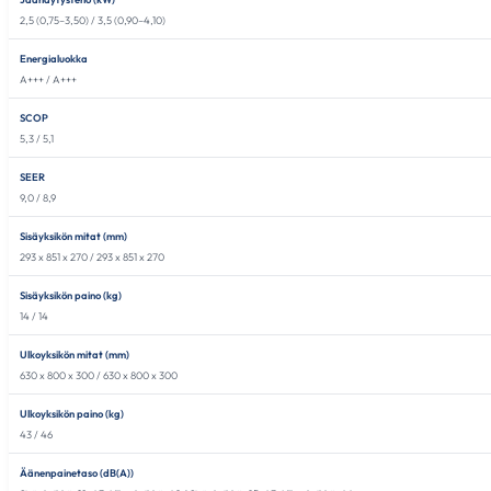
2,5 (0,75–3,50) / 3,5 (0,90–4,10)
Energialuokka
A+++ / A+++
SCOP
5,3 / 5,1
SEER
9,0 / 8,9
Sisäyksikön mitat (mm)
293 x 851 x 270 / 293 x 851 x 270
Sisäyksikön paino (kg)
14 / 14
Ulkoyksikön mitat (mm)
630 x 800 x 300 / 630 x 800 x 300
Ulkoyksikön paino (kg)
43 / 46
Äänenpainetaso (dB(A))